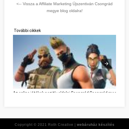
<-- Vissza a Affiliate Marketing Újszentiván Csongrád
megye blog oldalra!
További cikkek
Az online játékok pozitív oldalai Csongrád Csongrád megye
Pe
Copyright © 2021
Roth Creative |
webáruház készítés