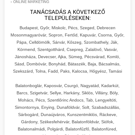
-
ONLINE MARKETING
TANÁCSADÁS A KÖVETKEZŐ
TELEPÜLÉSEKEN:
Budapest, Győr, Miskolc, Pécs, Szeged, Debrecen
Mosonmagyaróvár, Sopron, Fertőd, Kapuvár, Csorna, Győr,
Pápa, Celldömölk, Sárvár, Kőszeg, Szombathely, Ják,
Körmend, Szentgotthárd, Csepreg, Zalalövő, Vasvár,
Jánosháza, Devecser, Ajka, Sümeg, Pécsvárad, Komló,
Sásd, Dombóvár, Bonyhád, Bátaszék, Baja, Bácsalmás,
Szekszárd, Tolna, Fadd, Paks, Kalocsa, Hőgyész, Tamási
Balatonboglár, Kaposvár, Csurgó, Nagyatád, Kadarkút,
Barcs, Szigetvár, Sellye, Harkány, Siklós, Villány, Bóly,
Mohács, Pécs, Szentlőrinc Andocs, Tab, Lengyeltóti,
Simontornya, Enying, Dunaföldvár, Solt, Szabadszállás,
Sárbogárd, Dunaújváros, Kunszentmiklós, Ráckeve,
Gárdony, Székesfehérvár, Balatonföldvár, Siófok,
Balatonalmádi, Polgárdi, Balatonfűzfő, Balatonfüred,