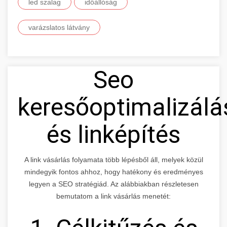
led szalag
időállóság
varázslatos látvány
Seo
keresőoptimalizálá
és linképítés
A link vásárlás folyamata több lépésből áll, melyek közül
mindegyik fontos ahhoz, hogy hatékony és eredményes
legyen a SEO stratégiád. Az alábbiakban részletesen
bemutatom a link vásárlás menetét: