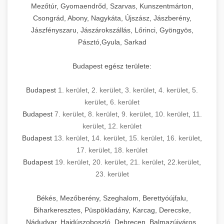
Mezőtúr, Gyomaendrőd, Szarvas, Kunszentmárton,
Csongrád, Abony, Nagykáta, Újszász, Jászberény,
Jászfényszaru, Jászárokszállás, Lőrinci, Gyöngyös,
Pásztó,Gyula, Sarkad
Budapest egész területe:
Budapest
1. kerület
,
2. kerület
,
3. kerület
,
4. kerület
,
5.
kerület
,
6. kerület
Budapest
7. kerület
,
8. kerület
,
9. kerület
,
10. kerület
,
11.
kerület
,
12. kerület
Budapest
13. kerület
,
14. kerület
,
15. kerület
,
16. kerület
,
17. kerület
,
18. kerület
Budapest
19. kerület
,
20. kerület
,
21. kerület
,
22.kerület
,
23. kerület
Békés, Mezőberény, Szeghalom, Berettyóújfalu,
Biharkeresztes, Püspökladány, Karcag, Derecske,
Nádudvar, Hajdúszoboszló, Debrecen, Balmazújváros,