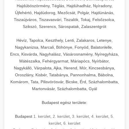
Hajdúböszörmény, Téglás, Hajdúhadház, Nyíradony,
Újfehértó, Hajdúdorog, Mezőcsát, Polgár, Hajdúnánás,
Tiszaújváros, Tiszavasvári, Tiszalök, Tokaj, Felsőzsolca,
Szikszó, Szerencs, Sárospatak, Zalaszentgrót
Hévíz, Tapolca, Keszthely, Lenti, Zalakaros, Letenye,
Nagykanizsa, Marcali, Böhönye, Fonyód, Balatonlelle,
Encs, Kisvárda, Nagyhalász, Vásárosnamény, Nyíregyháza,
Mátészalka, Fehérgyarmat, Máriapócs, Nyírbátor,
Nagykálló, Várpalota, Ajka, Herend, Mór, Kincsesbánya,
Oroszlány, Kisbér, Tatabánya, Pannonhalma, Bábolna,
Komárom, Tata, Pilisvörösvár, Bicske, Érd, Százhalombatta,
Martonvásár, Százhalombatta, Gyál
Budapest egész területe:
Budapest
1. kerület
,
2. kerület
,
3. kerület
,
4. kerület
,
5.
kerület
,
6. kerület