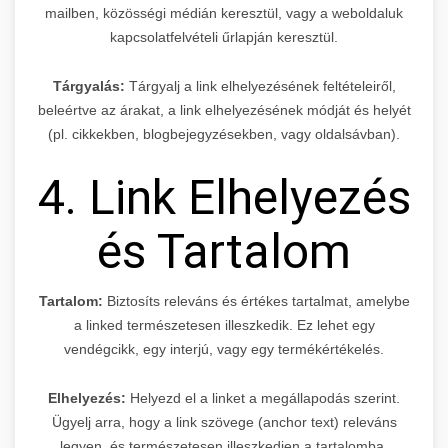
mailben, közösségi médián keresztül, vagy a weboldaluk
kapcsolatfelvételi űrlapján keresztül.
Tárgyalás:
Tárgyalj a link elhelyezésének feltételeiről,
beleértve az árakat, a link elhelyezésének módját és helyét
(pl. cikkekben, blogbejegyzésekben, vagy oldalsávban).
4. Link Elhelyezés
és Tartalom
Tartalom:
Biztosíts releváns és értékes tartalmat, amelybe
a linked természetesen illeszkedik. Ez lehet egy
vendégcikk, egy interjú, vagy egy termékértékelés.
Elhelyezés:
Helyezd el a linket a megállapodás szerint.
Ügyelj arra, hogy a link szövege (anchor text) releváns
legyen, és természetesen illeszkedjen a tartalomba.