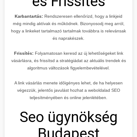
és Frissítés
Karbantartás:
Rendszeresen ellenőrizd, hogy a linkjeid
még mindig aktívak és működnek. Bizonyosodj meg arról,
hogy a linkeket tartalmazó tartalmak továbbra is relevánsak
és naprakészek.
Frissítés:
Folyamatosan keresd az új lehetőségeket link
vásárlásra, és frissítsd a stratégiádat az aktuális trendek és
algoritmus változások figyelembevételével.
A link vásárlás menete időigényes lehet, de ha helyesen
végezzük, jelentős javulást hozhat a weboldalad SEO
teljesítményében és online jelenlétében.
Seo ügynökség
Budapest