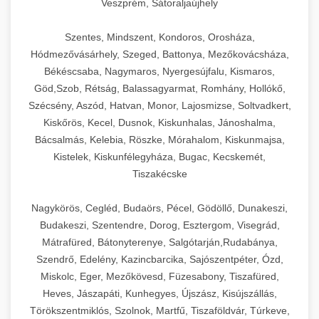
Veszprém, Sátoraljaújhely
Szentes, Mindszent, Kondoros, Orosháza,
Hódmezővásárhely, Szeged, Battonya, Mezőkovácsháza,
Békéscsaba, Nagymaros, Nyergesújfalu, Kismaros,
Göd,Szob, Rétság, Balassagyarmat, Romhány, Hollókő,
Szécsény, Aszód, Hatvan, Monor, Lajosmizse, Soltvadkert,
Kiskőrös, Kecel, Dusnok, Kiskunhalas, Jánoshalma,
Bácsalmás, Kelebia, Röszke, Mórahalom, Kiskunmajsa,
Kistelek, Kiskunfélegyháza, Bugac, Kecskemét,
Tiszakécske
Nagykörös, Cegléd, Budaörs, Pécel, Gödöllő, Dunakeszi,
Budakeszi, Szentendre, Dorog, Esztergom, Visegrád,
Mátrafüred, Bátonyterenye, Salgótarján,Rudabánya,
Szendrő, Edelény, Kazincbarcika, Sajószentpéter, Ózd,
Miskolc, Eger, Mezőkövesd, Füzesabony, Tiszafüred,
Heves, Jászapáti, Kunhegyes, Újszász, Kisújszállás,
Törökszentmiklós, Szolnok, Martfű, Tiszaföldvár, Túrkeve,