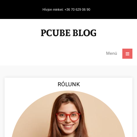
Hívjon minket: +36 70 629 06 90
Menü
RÓLUNK