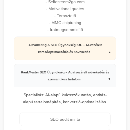
-
Selfesteem2go.com
-
Motivational quotes
-
Terasztető
-
MMC chiptuning
-
Iratmegsemmisítő
AIMarketing & SEO Ügynökség Kft. – AI-vezérelt
keresőoptimalizálás és növekedés
RankMester SEO Ügynökség – Adatvezérelt növekedés és
szemantikus tartalom
Specialitás: AI-alapú kulcsszókutatás, entitás-
alapú tartalomépítés, konverzió-optimalizálás.
SEO audit minta