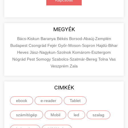
Kapcsolat
MEGYÉK
Bács-Kiskun
Baranya
Békés
Borsod-Abaúj-Zemplén
Budapest
Csongrád
Fejér
Győr-Moson-Sopron
Hajdú-Bihar
Heves
Jász-Nagykun-Szolnok
Komárom-Esztergom
Nógrád
Pest
Somogy
Szabolcs-Szatmár-Bereg
Tolna
Vas
Veszprém
Zala
CIMKÉK
ebook
e-reader
Tablet
számítógép
Mobil
led
szalag