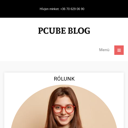
Hívjon minket: +36 70 629 06 90
Menü
RÓLUNK