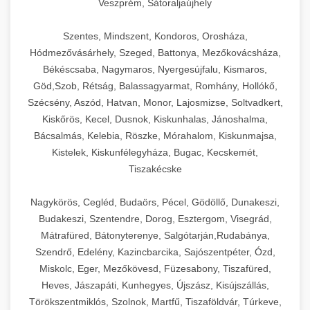
Veszprém, Sátoraljaújhely
Szentes, Mindszent, Kondoros, Orosháza,
Hódmezővásárhely, Szeged, Battonya, Mezőkovácsháza,
Békéscsaba, Nagymaros, Nyergesújfalu, Kismaros,
Göd,Szob, Rétság, Balassagyarmat, Romhány, Hollókő,
Szécsény, Aszód, Hatvan, Monor, Lajosmizse, Soltvadkert,
Kiskőrös, Kecel, Dusnok, Kiskunhalas, Jánoshalma,
Bácsalmás, Kelebia, Röszke, Mórahalom, Kiskunmajsa,
Kistelek, Kiskunfélegyháza, Bugac, Kecskemét,
Tiszakécske
Nagykörös, Cegléd, Budaörs, Pécel, Gödöllő, Dunakeszi,
Budakeszi, Szentendre, Dorog, Esztergom, Visegrád,
Mátrafüred, Bátonyterenye, Salgótarján,Rudabánya,
Szendrő, Edelény, Kazincbarcika, Sajószentpéter, Ózd,
Miskolc, Eger, Mezőkövesd, Füzesabony, Tiszafüred,
Heves, Jászapáti, Kunhegyes, Újszász, Kisújszállás,
Törökszentmiklós, Szolnok, Martfű, Tiszaföldvár, Túrkeve,