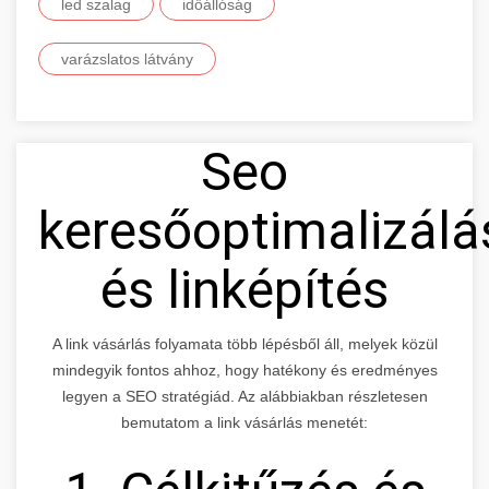
led szalag
időállóság
varázslatos látvány
Seo
keresőoptimalizálá
és linképítés
A link vásárlás folyamata több lépésből áll, melyek közül
mindegyik fontos ahhoz, hogy hatékony és eredményes
legyen a SEO stratégiád. Az alábbiakban részletesen
bemutatom a link vásárlás menetét: