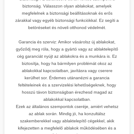
biztonság. Válasszon olyan ablakokat, amelyek
megfelelnek a biztonsági beállításoknak és erős
zárakkal vagy egyéb biztonsági funkciókkal. Ez segíti a
betöréseket és növeli otthonod védelmét.
Garancia és szerviz: Amikor vásárolsz új ablakokat,
győződj meg róla, hogy a gyártó vagy az ablaktelepítő
cég garanciát nyújt az ablakokra és a munkára is. Ez
biztosítja, hogy ha bármilyen problémát okoz az
ablakokkal kapcsolatban, javításra vagy cserere
kerülhet sor. Érdemes utánanézni a garancia
feltételeinek és a szervizelési lehetőségeknek, hogy
hosszú távon biztonságban érezhesd magad az
ablakokkal kapcsolatban.
Ezek az általános szempontok cseréje, amiért vehetsz
az ablak során. Mindig jó, ha konzultálsz
szakemberekkel vagy ablaktelepítő cégekkel, akik
kifejezetten a megfelelő ablakok működésében és a