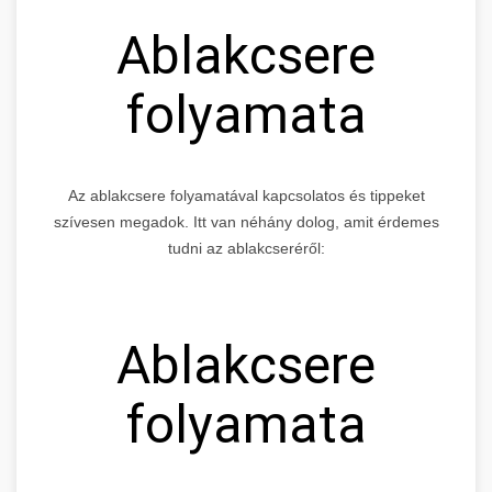
Ablakcsere
folyamata
Az ablakcsere folyamatával kapcsolatos és tippeket
szívesen megadok. Itt van néhány dolog, amit érdemes
tudni az ablakcseréről:
Ablakcsere
folyamata