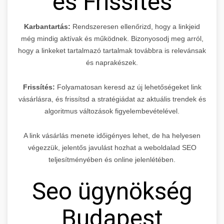
és Frissítés
Karbantartás:
Rendszeresen ellenőrizd, hogy a linkjeid
még mindig aktívak és működnek. Bizonyosodj meg arról,
hogy a linkeket tartalmazó tartalmak továbbra is relevánsak
és naprakészek.
Frissítés:
Folyamatosan keresd az új lehetőségeket link
vásárlásra, és frissítsd a stratégiádat az aktuális trendek és
algoritmus változások figyelembevételével.
A link vásárlás menete időigényes lehet, de ha helyesen
végezzük, jelentős javulást hozhat a weboldalad SEO
teljesítményében és online jelenlétében.
Seo ügynökség
Budapest