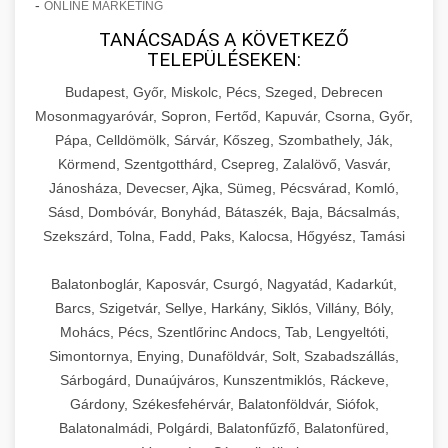
-
ONLINE MARKETING
TANÁCSADÁS A KÖVETKEZŐ
TELEPÜLÉSEKEN:
Budapest, Győr, Miskolc, Pécs, Szeged, Debrecen
Mosonmagyaróvár, Sopron, Fertőd, Kapuvár, Csorna, Győr,
Pápa, Celldömölk, Sárvár, Kőszeg, Szombathely, Ják,
Körmend, Szentgotthárd, Csepreg, Zalalövő, Vasvár,
Jánosháza, Devecser, Ajka, Sümeg, Pécsvárad, Komló,
Sásd, Dombóvár, Bonyhád, Bátaszék, Baja, Bácsalmás,
Szekszárd, Tolna, Fadd, Paks, Kalocsa, Hőgyész, Tamási
Balatonboglár, Kaposvár, Csurgó, Nagyatád, Kadarkút,
Barcs, Szigetvár, Sellye, Harkány, Siklós, Villány, Bóly,
Mohács, Pécs, Szentlőrinc Andocs, Tab, Lengyeltóti,
Simontornya, Enying, Dunaföldvár, Solt, Szabadszállás,
Sárbogárd, Dunaújváros, Kunszentmiklós, Ráckeve,
Gárdony, Székesfehérvár, Balatonföldvár, Siófok,
Balatonalmádi, Polgárdi, Balatonfűzfő, Balatonfüred,