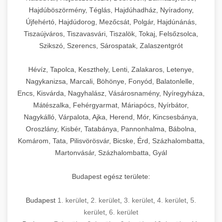
Hajdúböszörmény, Téglás, Hajdúhadház, Nyíradony,
Újfehértó, Hajdúdorog, Mezőcsát, Polgár, Hajdúnánás,
Tiszaújváros, Tiszavasvári, Tiszalök, Tokaj, Felsőzsolca,
Szikszó, Szerencs, Sárospatak, Zalaszentgrót
Hévíz, Tapolca, Keszthely, Lenti, Zalakaros, Letenye,
Nagykanizsa, Marcali, Böhönye, Fonyód, Balatonlelle,
Encs, Kisvárda, Nagyhalász, Vásárosnamény, Nyíregyháza,
Mátészalka, Fehérgyarmat, Máriapócs, Nyírbátor,
Nagykálló, Várpalota, Ajka, Herend, Mór, Kincsesbánya,
Oroszlány, Kisbér, Tatabánya, Pannonhalma, Bábolna,
Komárom, Tata, Pilisvörösvár, Bicske, Érd, Százhalombatta,
Martonvásár, Százhalombatta, Gyál
Budapest egész területe:
Budapest
1. kerület
,
2. kerület
,
3. kerület
,
4. kerület
,
5.
kerület
,
6. kerület