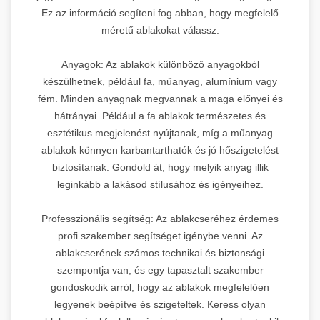
Ez az információ segíteni fog abban, hogy megfelelő
méretű ablakokat válassz.
Anyagok: Az ablakok különböző anyagokból
készülhetnek, például fa, műanyag, alumínium vagy
fém. Minden anyagnak megvannak a maga előnyei és
hátrányai. Például a fa ablakok természetes és
esztétikus megjelenést nyújtanak, míg a műanyag
ablakok könnyen karbantarthatók és jó hőszigetelést
biztosítanak. Gondold át, hogy melyik anyag illik
leginkább a lakásod stílusához és igényeihez.
Professzionális segítség: Az ablakcseréhez érdemes
profi szakember segítséget igénybe venni. Az
ablakcserének számos technikai és biztonsági
szempontja van, és egy tapasztalt szakember
gondoskodik arról, hogy az ablakok megfelelően
legyenek beépítve és szigeteltek. Keress olyan