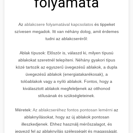
folyamata
Az
ablakcsere folyamatával kapcsolatos
és tippeket
szívesen megadok. Itt van néhány dolog, amit érdemes
tudni az ablakcseréről:
Ablak típusok: Először is, válaszd ki, milyen típusú
ablakokat szeretnél telepíteni. Néhány gyakori típus
közé tartozik az egyszerű üvegezésű ablakok, a dupla
üvegezésű ablakok (energiatakarékosak), a
tolóablakok vagy a nyíló ablakok. Fontos, hogy a
kiválasztott ablakok megfeleljenek az otthonod
stílusának és szükségleteinek.
Méretek:
Az ablakcseréhez fontos pontosan lemérni
az
ablaknyílásokat, hogy az új ablakok pontosan
illeszkedjenek. Ehhez használj mérőszalagot, és
jegyezd fel az ablaknyílás szélességét és magasságát.