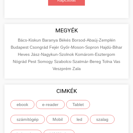
Kapcsolat
MEGYÉK
Bács-Kiskun
Baranya
Békés
Borsod-Abaúj-Zemplén
Budapest
Csongrád
Fejér
Győr-Moson-Sopron
Hajdú-Bihar
Heves
Jász-Nagykun-Szolnok
Komárom-Esztergom
Nógrád
Pest
Somogy
Szabolcs-Szatmár-Bereg
Tolna
Vas
Veszprém
Zala
CIMKÉK
ebook
e-reader
Tablet
számítógép
Mobil
led
szalag