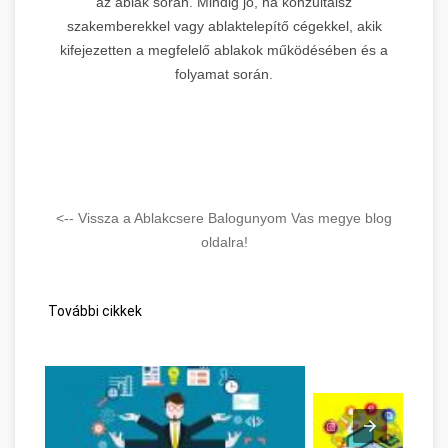
az ablak során. Mindig jó, ha konzultálsz
szakemberekkel vagy ablaktelepítő cégekkel, akik
kifejezetten a megfelelő ablakok működésében és a
folyamat során.
<-- Vissza a Ablakcsere Balogunyom Vas megye blog
oldalra!
További cikkek