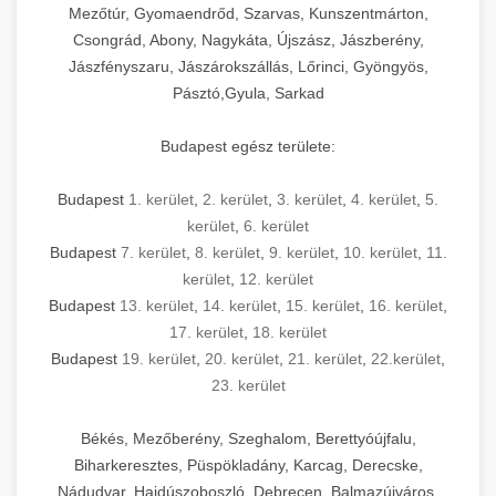
Mezőtúr, Gyomaendrőd, Szarvas, Kunszentmárton,
Csongrád, Abony, Nagykáta, Újszász, Jászberény,
Jászfényszaru, Jászárokszállás, Lőrinci, Gyöngyös,
Pásztó,Gyula, Sarkad
Budapest egész területe:
Budapest
1. kerület
,
2. kerület
,
3. kerület
,
4. kerület
,
5.
kerület
,
6. kerület
Budapest
7. kerület
,
8. kerület
,
9. kerület
,
10. kerület
,
11.
kerület
,
12. kerület
Budapest
13. kerület
,
14. kerület
,
15. kerület
,
16. kerület
,
17. kerület
,
18. kerület
Budapest
19. kerület
,
20. kerület
,
21. kerület
,
22.kerület
,
23. kerület
Békés, Mezőberény, Szeghalom, Berettyóújfalu,
Biharkeresztes, Püspökladány, Karcag, Derecske,
Nádudvar, Hajdúszoboszló, Debrecen, Balmazújváros,