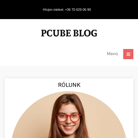
Hívjon minket: +36 70 629 06 90
Menü
RÓLUNK