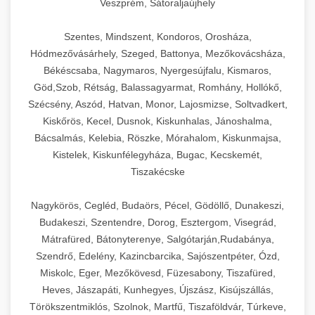
Veszprém, Sátoraljaújhely
Szentes, Mindszent, Kondoros, Orosháza,
Hódmezővásárhely, Szeged, Battonya, Mezőkovácsháza,
Békéscsaba, Nagymaros, Nyergesújfalu, Kismaros,
Göd,Szob, Rétság, Balassagyarmat, Romhány, Hollókő,
Szécsény, Aszód, Hatvan, Monor, Lajosmizse, Soltvadkert,
Kiskőrös, Kecel, Dusnok, Kiskunhalas, Jánoshalma,
Bácsalmás, Kelebia, Röszke, Mórahalom, Kiskunmajsa,
Kistelek, Kiskunfélegyháza, Bugac, Kecskemét,
Tiszakécske
Nagykörös, Cegléd, Budaörs, Pécel, Gödöllő, Dunakeszi,
Budakeszi, Szentendre, Dorog, Esztergom, Visegrád,
Mátrafüred, Bátonyterenye, Salgótarján,Rudabánya,
Szendrő, Edelény, Kazincbarcika, Sajószentpéter, Ózd,
Miskolc, Eger, Mezőkövesd, Füzesabony, Tiszafüred,
Heves, Jászapáti, Kunhegyes, Újszász, Kisújszállás,
Törökszentmiklós, Szolnok, Martfű, Tiszaföldvár, Túrkeve,