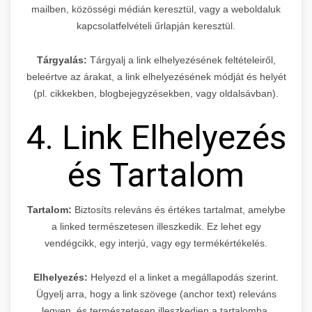
mailben, közösségi médián keresztül, vagy a weboldaluk
kapcsolatfelvételi űrlapján keresztül.
Tárgyalás:
Tárgyalj a link elhelyezésének feltételeiről,
beleértve az árakat, a link elhelyezésének módját és helyét
(pl. cikkekben, blogbejegyzésekben, vagy oldalsávban).
4. Link Elhelyezés
és Tartalom
Tartalom:
Biztosíts releváns és értékes tartalmat, amelybe
a linked természetesen illeszkedik. Ez lehet egy
vendégcikk, egy interjú, vagy egy termékértékelés.
Elhelyezés:
Helyezd el a linket a megállapodás szerint.
Ügyelj arra, hogy a link szövege (anchor text) releváns
legyen, és természetesen illeszkedjen a tartalomba.