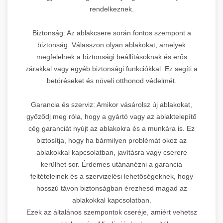
rendelkeznek.
Biztonság: Az ablakcsere során fontos szempont a
biztonság. Válasszon olyan ablakokat, amelyek
megfelelnek a biztonsági beállításoknak és erős
zárakkal vagy egyéb biztonsági funkciókkal. Ez segíti a
betöréseket és növeli otthonod védelmét.
Garancia és szerviz: Amikor vásárolsz új ablakokat,
győződj meg róla, hogy a gyártó vagy az ablaktelepítő
cég garanciát nyújt az ablakokra és a munkára is. Ez
biztosítja, hogy ha bármilyen problémát okoz az
ablakokkal kapcsolatban, javításra vagy cserere
kerülhet sor. Érdemes utánanézni a garancia
feltételeinek és a szervizelési lehetőségeknek, hogy
hosszú távon biztonságban érezhesd magad az
ablakokkal kapcsolatban.
Ezek az általános szempontok cseréje, amiért vehetsz