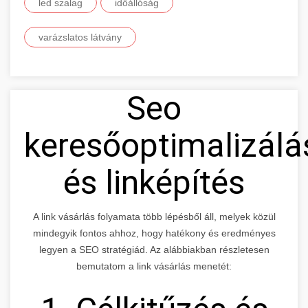
led szalag
időállóság
varázslatos látvány
Seo
keresőoptimalizálá
és linképítés
A link vásárlás folyamata több lépésből áll, melyek közül
mindegyik fontos ahhoz, hogy hatékony és eredményes
legyen a SEO stratégiád. Az alábbiakban részletesen
bemutatom a link vásárlás menetét: