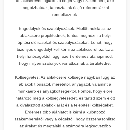
ablakcserével foglalkozó céget vagy szakembert, akik
megbízhatóak, tapasztaltak és jó referenciákkal
rendelkeznek.
Engedélyek és szabályozások: Mielőtt nekilátsz az
ablakcsere projektednek, fontos megnézni a helyi
építési előírásokat és szabályozásokat. Lehet, hogy
bizonyos engedélyt kell kérni az ablakcseréhez. Ez a
helyi hatóságoktól függ, ezért érdemes utánajárnod,
hogy milyen szabályok vonatkoznak a területedre.
Költségvetés: Az ablakcsere költsége nagyban függ az
ablakok típusától, méretétől, anyagától, valamint a
munkaerő és anyagköltségektől. Fontos, hogy előre
határozd meg a költségvetésedet, és tartsd szem előtt
a kiválasztott ablakok árát és a telepítési költségeket.
Érdemes több ajánlatot is kérni a különböző
szakemberektől vagy a cégektől, hogy összehasonlítsd
az árakat és megtaláld a számodra legkedvezőbb