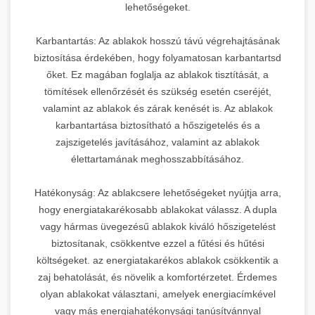
lehetőségeket.
Karbantartás: Az ablakok hosszú távú végrehajtásának
biztosítása érdekében, hogy folyamatosan karbantartsd
őket. Ez magában foglalja az ablakok tisztítását, a
tömítések ellenőrzését és szükség esetén cseréjét,
valamint az ablakok és zárak kenését is. Az ablakok
karbantartása biztosítható a hőszigetelés és a
zajszigetelés javításához, valamint az ablakok
élettartamának meghosszabbításához.
Hatékonyság: Az ablakcsere lehetőségeket nyújtja arra,
hogy energiatakarékosabb ablakokat válassz. A dupla
vagy hármas üvegezésű ablakok kiváló hőszigetelést
biztosítanak, csökkentve ezzel a fűtési és hűtési
költségeket. az energiatakarékos ablakok csökkentik a
zaj behatolását, és növelik a komfortérzetet. Érdemes
olyan ablakokat választani, amelyek energiacímkével
vagy más energiahatékonysági tanúsítvánnyal