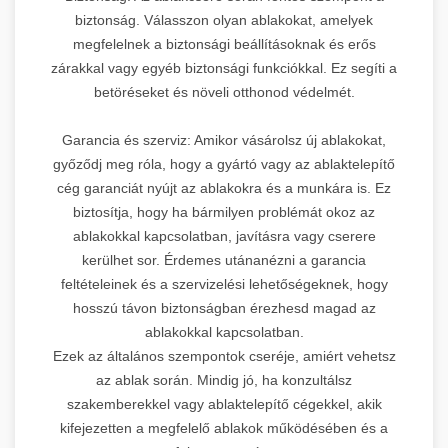
biztonság. Válasszon olyan ablakokat, amelyek
megfelelnek a biztonsági beállításoknak és erős
zárakkal vagy egyéb biztonsági funkciókkal. Ez segíti a
betöréseket és növeli otthonod védelmét.
Garancia és szerviz: Amikor vásárolsz új ablakokat,
győződj meg róla, hogy a gyártó vagy az ablaktelepítő
cég garanciát nyújt az ablakokra és a munkára is. Ez
biztosítja, hogy ha bármilyen problémát okoz az
ablakokkal kapcsolatban, javításra vagy cserere
kerülhet sor. Érdemes utánanézni a garancia
feltételeinek és a szervizelési lehetőségeknek, hogy
hosszú távon biztonságban érezhesd magad az
ablakokkal kapcsolatban.
Ezek az általános szempontok cseréje, amiért vehetsz
az ablak során. Mindig jó, ha konzultálsz
szakemberekkel vagy ablaktelepítő cégekkel, akik
kifejezetten a megfelelő ablakok működésében és a