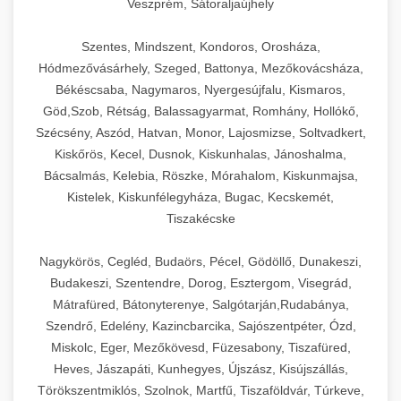
Veszprém, Sátoraljaújhely
Szentes, Mindszent, Kondoros, Orosháza,
Hódmezővásárhely, Szeged, Battonya, Mezőkovácsháza,
Békéscsaba, Nagymaros, Nyergesújfalu, Kismaros,
Göd,Szob, Rétság, Balassagyarmat, Romhány, Hollókő,
Szécsény, Aszód, Hatvan, Monor, Lajosmizse, Soltvadkert,
Kiskőrös, Kecel, Dusnok, Kiskunhalas, Jánoshalma,
Bácsalmás, Kelebia, Röszke, Mórahalom, Kiskunmajsa,
Kistelek, Kiskunfélegyháza, Bugac, Kecskemét,
Tiszakécske
Nagykörös, Cegléd, Budaörs, Pécel, Gödöllő, Dunakeszi,
Budakeszi, Szentendre, Dorog, Esztergom, Visegrád,
Mátrafüred, Bátonyterenye, Salgótarján,Rudabánya,
Szendrő, Edelény, Kazincbarcika, Sajószentpéter, Ózd,
Miskolc, Eger, Mezőkövesd, Füzesabony, Tiszafüred,
Heves, Jászapáti, Kunhegyes, Újszász, Kisújszállás,
Törökszentmiklós, Szolnok, Martfű, Tiszaföldvár, Túrkeve,