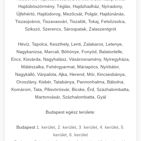
Hajdúböszörmény, Téglás, Hajdúhadház, Nyíradony,
Újfehértó, Hajdúdorog, Mezőcsát, Polgár, Hajdúnánás,
Tiszaújváros, Tiszavasvári, Tiszalök, Tokaj, Felsőzsolca,
Szikszó, Szerencs, Sárospatak, Zalaszentgrót
Hévíz, Tapolca, Keszthely, Lenti, Zalakaros, Letenye,
Nagykanizsa, Marcali, Böhönye, Fonyód, Balatonlelle,
Encs, Kisvárda, Nagyhalász, Vásárosnamény, Nyíregyháza,
Mátészalka, Fehérgyarmat, Máriapócs, Nyírbátor,
Nagykálló, Várpalota, Ajka, Herend, Mór, Kincsesbánya,
Oroszlány, Kisbér, Tatabánya, Pannonhalma, Bábolna,
Komárom, Tata, Pilisvörösvár, Bicske, Érd, Százhalombatta,
Martonvásár, Százhalombatta, Gyál
Budapest egész területe:
Budapest
1. kerület
,
2. kerület
,
3. kerület
,
4. kerület
,
5.
kerület
,
6. kerület