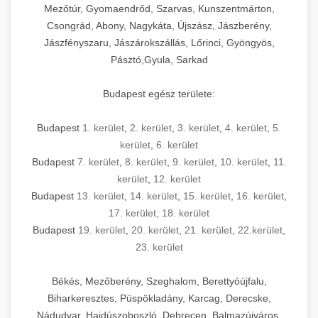
Mezőtúr, Gyomaendrőd, Szarvas, Kunszentmárton,
Csongrád, Abony, Nagykáta, Újszász, Jászberény,
Jászfényszaru, Jászárokszállás, Lőrinci, Gyöngyös,
Pásztó,Gyula, Sarkad
Budapest egész területe:
Budapest
1. kerület
,
2. kerület
,
3. kerület
,
4. kerület
,
5.
kerület
,
6. kerület
Budapest
7. kerület
,
8. kerület
,
9. kerület
,
10. kerület
,
11.
kerület
,
12. kerület
Budapest
13. kerület
,
14. kerület
,
15. kerület
,
16. kerület
,
17. kerület
,
18. kerület
Budapest
19. kerület
,
20. kerület
,
21. kerület
,
22.kerület
,
23. kerület
Békés, Mezőberény, Szeghalom, Berettyóújfalu,
Biharkeresztes, Püspökladány, Karcag, Derecske,
Nádudvar, Hajdúszoboszló, Debrecen, Balmazújváros,