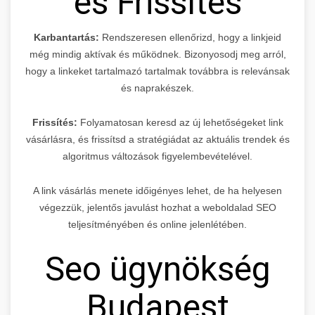
és Frissítés
Karbantartás:
Rendszeresen ellenőrizd, hogy a linkjeid
még mindig aktívak és működnek. Bizonyosodj meg arról,
hogy a linkeket tartalmazó tartalmak továbbra is relevánsak
és naprakészek.
Frissítés:
Folyamatosan keresd az új lehetőségeket link
vásárlásra, és frissítsd a stratégiádat az aktuális trendek és
algoritmus változások figyelembevételével.
A link vásárlás menete időigényes lehet, de ha helyesen
végezzük, jelentős javulást hozhat a weboldalad SEO
teljesítményében és online jelenlétében.
Seo ügynökség
Budapest