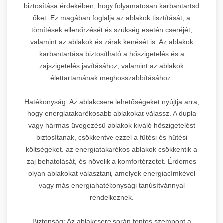
biztosítása érdekében, hogy folyamatosan karbantartsd
őket. Ez magában foglalja az ablakok tisztítását, a
tömítések ellenőrzését és szükség esetén cseréjét,
valamint az ablakok és zárak kenését is. Az ablakok
karbantartása biztosítható a hőszigetelés és a
zajszigetelés javításához, valamint az ablakok
élettartamának meghosszabbításához.
Hatékonyság: Az ablakcsere lehetőségeket nyújtja arra,
hogy energiatakarékosabb ablakokat válassz. A dupla
vagy hármas üvegezésű ablakok kiváló hőszigetelést
biztosítanak, csökkentve ezzel a fűtési és hűtési
költségeket. az energiatakarékos ablakok csökkentik a
zaj behatolását, és növelik a komfortérzetet. Érdemes
olyan ablakokat választani, amelyek energiacímkével
vagy más energiahatékonysági tanúsítvánnyal
rendelkeznek.
Biztonság: Az ablakcsere során fontos szempont a