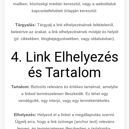
mailben, közösségi médián keresztül, vagy a weboldaluk
kapcsolatfelvételi űrlapján keresztül.
Tárgyalás:
Tárgyalj a link elhelyezésének feltételeiről,
beleértve az árakat, a link elhelyezésének módját és helyét
(pl. cikkekben, blogbejegyzésekben, vagy oldalsávban).
4. Link Elhelyezés
és Tartalom
Tartalom:
Biztosíts releváns és értékes tartalmat, amelybe
a linked természetesen illeszkedik. Ez lehet egy
vendégcikk, egy interjú, vagy egy termékértékelés.
Elhelyezés:
Helyezd el a linket a megállapodás szerint.
Ügyelj arra, hogy a link szövege (anchor text) releváns
legyen, és természetesen illeszkedjen a tartalomba.