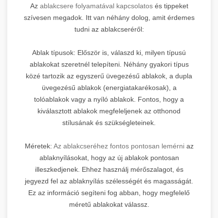
Az
ablakcsere folyamatával kapcsolatos
és tippeket
szívesen megadok. Itt van néhány dolog, amit érdemes
tudni az ablakcseréről:
Ablak típusok: Először is, válaszd ki, milyen típusú
ablakokat szeretnél telepíteni. Néhány gyakori típus
közé tartozik az egyszerű üvegezésű ablakok, a dupla
üvegezésű ablakok (energiatakarékosak), a
tolóablakok vagy a nyíló ablakok. Fontos, hogy a
kiválasztott ablakok megfeleljenek az otthonod
stílusának és szükségleteinek.
Méretek:
Az ablakcseréhez fontos pontosan lemérni
az
ablaknyílásokat, hogy az új ablakok pontosan
illeszkedjenek. Ehhez használj mérőszalagot, és
jegyezd fel az ablaknyílás szélességét és magasságát.
Ez az információ segíteni fog abban, hogy megfelelő
méretű ablakokat válassz.