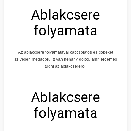
Ablakcsere
folyamata
Az ablakcsere folyamatával kapcsolatos és tippeket
szívesen megadok. Itt van néhány dolog, amit érdemes
tudni az ablakcseréről:
Ablakcsere
folyamata