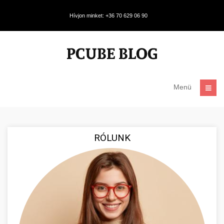
Hívjon minket: +36 70 629 06 90
Menü
RÓLUNK