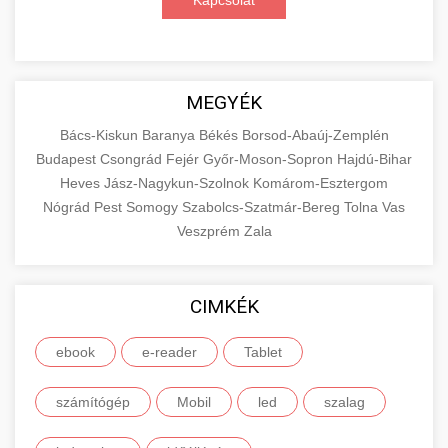
Kapcsolat
MEGYÉK
Bács-Kiskun
Baranya
Békés
Borsod-Abaúj-Zemplén
Budapest
Csongrád
Fejér
Győr-Moson-Sopron
Hajdú-Bihar
Heves
Jász-Nagykun-Szolnok
Komárom-Esztergom
Nógrád
Pest
Somogy
Szabolcs-Szatmár-Bereg
Tolna
Vas
Veszprém
Zala
CIMKÉK
ebook
e-reader
Tablet
számítógép
Mobil
led
szalag