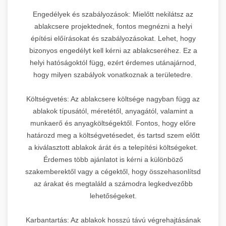
Engedélyek és szabályozások: Mielőtt nekilátsz az
ablakcsere projektednek, fontos megnézni a helyi
építési előírásokat és szabályozásokat. Lehet, hogy
bizonyos engedélyt kell kérni az ablakcseréhez. Ez a
helyi hatóságoktól függ, ezért érdemes utánajárnod,
hogy milyen szabályok vonatkoznak a területedre.
Költségvetés: Az ablakcsere költsége nagyban függ az
ablakok típusától, méretétől, anyagától, valamint a
munkaerő és anyagköltségektől. Fontos, hogy előre
határozd meg a költségvetésedet, és tartsd szem előtt
a kiválasztott ablakok árát és a telepítési költségeket.
Érdemes több ajánlatot is kérni a különböző
szakemberektől vagy a cégektől, hogy összehasonlítsd
az árakat és megtaláld a számodra legkedvezőbb
lehetőségeket.
Karbantartás: Az ablakok hosszú távú végrehajtásának