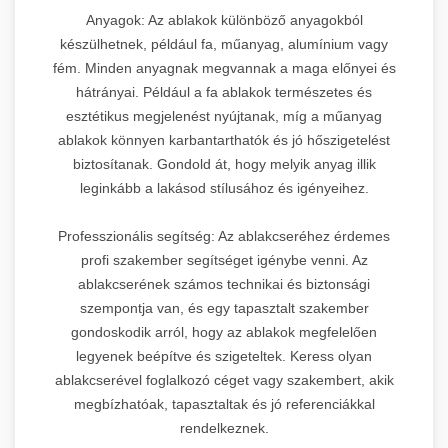
Anyagok: Az ablakok különböző anyagokból
készülhetnek, például fa, műanyag, alumínium vagy
fém. Minden anyagnak megvannak a maga előnyei és
hátrányai. Például a fa ablakok természetes és
esztétikus megjelenést nyújtanak, míg a műanyag
ablakok könnyen karbantarthatók és jó hőszigetelést
biztosítanak. Gondold át, hogy melyik anyag illik
leginkább a lakásod stílusához és igényeihez.
Professzionális segítség: Az ablakcseréhez érdemes
profi szakember segítséget igénybe venni. Az
ablakcserének számos technikai és biztonsági
szempontja van, és egy tapasztalt szakember
gondoskodik arról, hogy az ablakok megfelelően
legyenek beépítve és szigeteltek. Keress olyan
ablakcserével foglalkozó céget vagy szakembert, akik
megbízhatóak, tapasztaltak és jó referenciákkal
rendelkeznek.