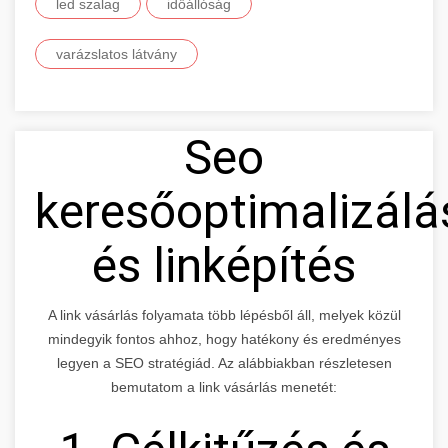
led szalag
időállóság
varázslatos látvány
Seo
keresőoptimalizálá
és linképítés
A link vásárlás folyamata több lépésből áll, melyek közül
mindegyik fontos ahhoz, hogy hatékony és eredményes
legyen a SEO stratégiád. Az alábbiakban részletesen
bemutatom a link vásárlás menetét: