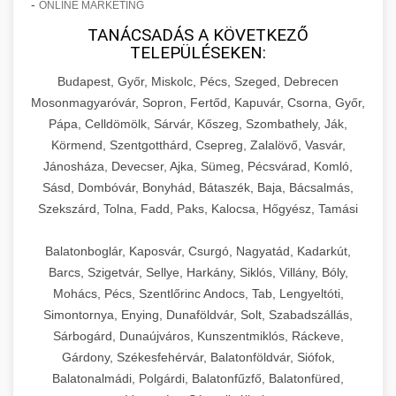
-
ONLINE MARKETING
TANÁCSADÁS A KÖVETKEZŐ
TELEPÜLÉSEKEN:
Budapest, Győr, Miskolc, Pécs, Szeged, Debrecen
Mosonmagyaróvár, Sopron, Fertőd, Kapuvár, Csorna, Győr,
Pápa, Celldömölk, Sárvár, Kőszeg, Szombathely, Ják,
Körmend, Szentgotthárd, Csepreg, Zalalövő, Vasvár,
Jánosháza, Devecser, Ajka, Sümeg, Pécsvárad, Komló,
Sásd, Dombóvár, Bonyhád, Bátaszék, Baja, Bácsalmás,
Szekszárd, Tolna, Fadd, Paks, Kalocsa, Hőgyész, Tamási
Balatonboglár, Kaposvár, Csurgó, Nagyatád, Kadarkút,
Barcs, Szigetvár, Sellye, Harkány, Siklós, Villány, Bóly,
Mohács, Pécs, Szentlőrinc Andocs, Tab, Lengyeltóti,
Simontornya, Enying, Dunaföldvár, Solt, Szabadszállás,
Sárbogárd, Dunaújváros, Kunszentmiklós, Ráckeve,
Gárdony, Székesfehérvár, Balatonföldvár, Siófok,
Balatonalmádi, Polgárdi, Balatonfűzfő, Balatonfüred,