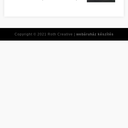
Réponses à toutes vo
Copyright © 2021
Roth Creative |
webáruház készítés