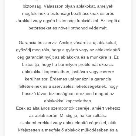
biztonság. Válasszon olyan ablakokat, amelyek
megfelelnek a biztonsági beállításoknak és erős
zárakkal vagy egyéb biztonsági funkciókkal. Ez segíti a
betöréseket és növeli otthonod védelmét.
Garancia és szerviz: Amikor vásárolsz új ablakokat,
győződj meg róla, hogy a gyártó vagy az ablaktelepítő
cég garanciát nyújt az ablakokra és a munkára is. Ez
biztosítja, hogy ha bármilyen problémát okoz az
ablakokkal kapcsolatban, javításra vagy cserere
kerülhet sor. Érdemes utánanézni a garancia
feltételeinek és a szervizelési lehetőségeknek, hogy
hosszú távon biztonságban érezhesd magad az
ablakokkal kapcsolatban.
Ezek az általános szempontok cseréje, amiért vehetsz
az ablak során. Mindig jó, ha konzultálsz
szakemberekkel vagy ablaktelepítő cégekkel, akik
kifejezetten a megfelelő ablakok működésében és a