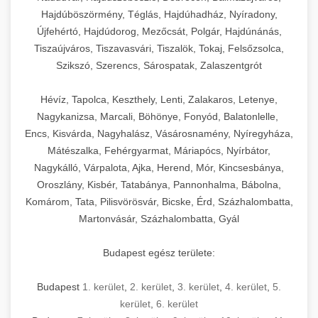
Hajdúböszörmény, Téglás, Hajdúhadház, Nyíradony,
Újfehértó, Hajdúdorog, Mezőcsát, Polgár, Hajdúnánás,
Tiszaújváros, Tiszavasvári, Tiszalök, Tokaj, Felsőzsolca,
Szikszó, Szerencs, Sárospatak, Zalaszentgrót
Hévíz, Tapolca, Keszthely, Lenti, Zalakaros, Letenye,
Nagykanizsa, Marcali, Böhönye, Fonyód, Balatonlelle,
Encs, Kisvárda, Nagyhalász, Vásárosnamény, Nyíregyháza,
Mátészalka, Fehérgyarmat, Máriapócs, Nyírbátor,
Nagykálló, Várpalota, Ajka, Herend, Mór, Kincsesbánya,
Oroszlány, Kisbér, Tatabánya, Pannonhalma, Bábolna,
Komárom, Tata, Pilisvörösvár, Bicske, Érd, Százhalombatta,
Martonvásár, Százhalombatta, Gyál
Budapest egész területe:
Budapest
1. kerület
,
2. kerület
,
3. kerület
,
4. kerület
,
5.
kerület
,
6. kerület