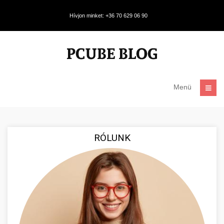
Hívjon minket: +36 70 629 06 90
Menü
RÓLUNK