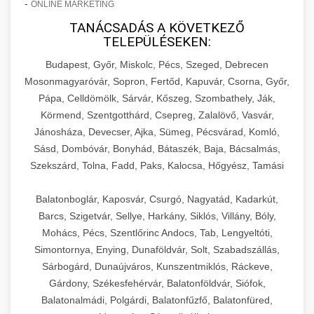
-
ONLINE MARKETING
TANÁCSADÁS A KÖVETKEZŐ
TELEPÜLÉSEKEN:
Budapest, Győr, Miskolc, Pécs, Szeged, Debrecen
Mosonmagyaróvár, Sopron, Fertőd, Kapuvár, Csorna, Győr,
Pápa, Celldömölk, Sárvár, Kőszeg, Szombathely, Ják,
Körmend, Szentgotthárd, Csepreg, Zalalövő, Vasvár,
Jánosháza, Devecser, Ajka, Sümeg, Pécsvárad, Komló,
Sásd, Dombóvár, Bonyhád, Bátaszék, Baja, Bácsalmás,
Szekszárd, Tolna, Fadd, Paks, Kalocsa, Hőgyész, Tamási
Balatonboglár, Kaposvár, Csurgó, Nagyatád, Kadarkút,
Barcs, Szigetvár, Sellye, Harkány, Siklós, Villány, Bóly,
Mohács, Pécs, Szentlőrinc Andocs, Tab, Lengyeltóti,
Simontornya, Enying, Dunaföldvár, Solt, Szabadszállás,
Sárbogárd, Dunaújváros, Kunszentmiklós, Ráckeve,
Gárdony, Székesfehérvár, Balatonföldvár, Siófok,
Balatonalmádi, Polgárdi, Balatonfűzfő, Balatonfüred,