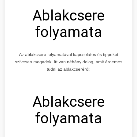
Ablakcsere
folyamata
Az ablakcsere folyamatával kapcsolatos és tippeket
szívesen megadok. Itt van néhány dolog, amit érdemes
tudni az ablakcseréről:
Ablakcsere
folyamata