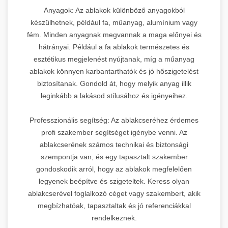
Anyagok: Az ablakok különböző anyagokból
készülhetnek, például fa, műanyag, alumínium vagy
fém. Minden anyagnak megvannak a maga előnyei és
hátrányai. Például a fa ablakok természetes és
esztétikus megjelenést nyújtanak, míg a műanyag
ablakok könnyen karbantarthatók és jó hőszigetelést
biztosítanak. Gondold át, hogy melyik anyag illik
leginkább a lakásod stílusához és igényeihez.
Professzionális segítség: Az ablakcseréhez érdemes
profi szakember segítséget igénybe venni. Az
ablakcserének számos technikai és biztonsági
szempontja van, és egy tapasztalt szakember
gondoskodik arról, hogy az ablakok megfelelően
legyenek beépítve és szigeteltek. Keress olyan
ablakcserével foglalkozó céget vagy szakembert, akik
megbízhatóak, tapasztaltak és jó referenciákkal
rendelkeznek.