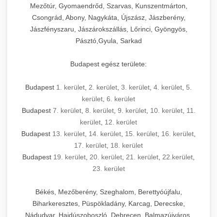
Mezőtúr, Gyomaendrőd, Szarvas, Kunszentmárton,
Csongrád, Abony, Nagykáta, Újszász, Jászberény,
Jászfényszaru, Jászárokszállás, Lőrinci, Gyöngyös,
Pásztó,Gyula, Sarkad
Budapest egész területe:
Budapest
1. kerület
,
2. kerület
,
3. kerület
,
4. kerület
,
5.
kerület
,
6. kerület
Budapest
7. kerület
,
8. kerület
,
9. kerület
,
10. kerület
,
11.
kerület
,
12. kerület
Budapest
13. kerület
,
14. kerület
,
15. kerület
,
16. kerület
,
17. kerület
,
18. kerület
Budapest
19. kerület
,
20. kerület
,
21. kerület
,
22.kerület
,
23. kerület
Békés, Mezőberény, Szeghalom, Berettyóújfalu,
Biharkeresztes, Püspökladány, Karcag, Derecske,
Nádudvar, Hajdúszoboszló, Debrecen, Balmazújváros,