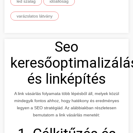
led szalag
időállóság
varázslatos látvány
Seo
keresőoptimalizálá
és linképítés
A link vásárlás folyamata több lépésből áll, melyek közül
mindegyik fontos ahhoz, hogy hatékony és eredményes
legyen a SEO stratégiád. Az alábbiakban részletesen
bemutatom a link vásárlás menetét: