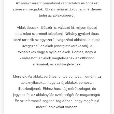
Az
ablakcsere folyamatával kapcsolatos
és tippeket
szívesen megadok. Itt van néhány dolog, amit érdemes
tudni az ablakcseréről:
Ablak típusok: Először is, válaszd ki, milyen típusú
ablakokat szeretnél telepíteni. Néhány gyakori típus
közé tartozik az egyszerű üvegezésű ablakok, a dupla
üvegezésű ablakok (energiatakarékosak), a
tolóablakok vagy a nyíló ablakok. Fontos, hogy a
kiválasztott ablakok megfeleljenek az otthonod
stílusának és szükségleteinek.
Méretek:
Az ablakcseréhez fontos pontosan lemérni
az
ablaknyílásokat, hogy az új ablakok pontosan
illeszkedjenek. Ehhez használj mérőszalagot, és
jegyezd fel az ablaknyílás szélességét és magasságát.
Ez az információ segíteni fog abban, hogy megfelelő
méretű ablakokat válassz.