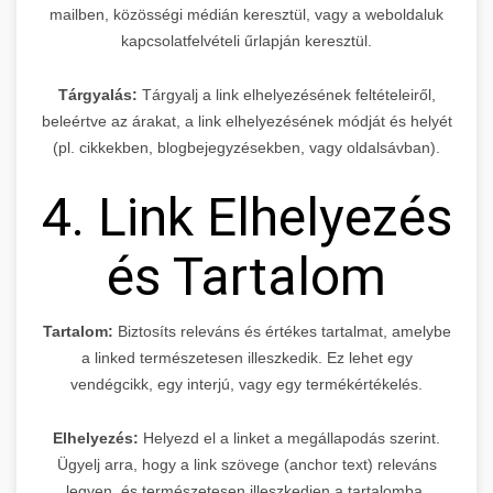
mailben, közösségi médián keresztül, vagy a weboldaluk
kapcsolatfelvételi űrlapján keresztül.
Tárgyalás:
Tárgyalj a link elhelyezésének feltételeiről,
beleértve az árakat, a link elhelyezésének módját és helyét
(pl. cikkekben, blogbejegyzésekben, vagy oldalsávban).
4. Link Elhelyezés
és Tartalom
Tartalom:
Biztosíts releváns és értékes tartalmat, amelybe
a linked természetesen illeszkedik. Ez lehet egy
vendégcikk, egy interjú, vagy egy termékértékelés.
Elhelyezés:
Helyezd el a linket a megállapodás szerint.
Ügyelj arra, hogy a link szövege (anchor text) releváns
legyen, és természetesen illeszkedjen a tartalomba.