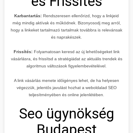
és Frissítés
Karbantartás:
Rendszeresen ellenőrizd, hogy a linkjeid
még mindig aktívak és működnek. Bizonyosodj meg arról,
hogy a linkeket tartalmazó tartalmak továbbra is relevánsak
és naprakészek.
Frissítés:
Folyamatosan keresd az új lehetőségeket link
vásárlásra, és frissítsd a stratégiádat az aktuális trendek és
algoritmus változások figyelembevételével.
A link vásárlás menete időigényes lehet, de ha helyesen
végezzük, jelentős javulást hozhat a weboldalad SEO
teljesítményében és online jelenlétében.
Seo ügynökség
Budapest