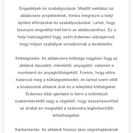
Engedélyek és szabályozások: Mielőtt nekilátsz az
ablakcsere projektednek, fontos megnézni a helyi
építési előírásokat és szabályozásokat. Lehet, hogy
bizonyos engedélyt kell kérni az ablakcseréhez. Ez a
helyi hatóságoktól függ, ezért érdemes utánajárnod,
hogy milyen szabályok vonatkoznak a területedre.
Költségvetés: Az ablakcsere költsége nagyban függ az
ablakok típusától, méretétől, anyagától, valamint a
munkaerő és anyagköltségektől. Fontos, hogy előre
határozd meg a költségvetésedet, és tartsd szem előtt
a kiválasztott ablakok árát és a telepítési költségeket.
Érdemes több ajánlatot is kérni a különböző
szakemberektől vagy a cégektől, hogy összehasonlítsd
az árakat és megtaláld a számodra legkedvezőbb
lehetőségeket.
Karbantartás: Az ablakok hosszú távú végrehajtásának