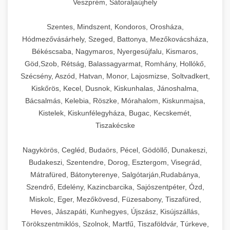
Veszprém, Sátoraljaújhely
Szentes, Mindszent, Kondoros, Orosháza,
Hódmezővásárhely, Szeged, Battonya, Mezőkovácsháza,
Békéscsaba, Nagymaros, Nyergesújfalu, Kismaros,
Göd,Szob, Rétság, Balassagyarmat, Romhány, Hollókő,
Szécsény, Aszód, Hatvan, Monor, Lajosmizse, Soltvadkert,
Kiskőrös, Kecel, Dusnok, Kiskunhalas, Jánoshalma,
Bácsalmás, Kelebia, Röszke, Mórahalom, Kiskunmajsa,
Kistelek, Kiskunfélegyháza, Bugac, Kecskemét,
Tiszakécske
Nagykörös, Cegléd, Budaörs, Pécel, Gödöllő, Dunakeszi,
Budakeszi, Szentendre, Dorog, Esztergom, Visegrád,
Mátrafüred, Bátonyterenye, Salgótarján,Rudabánya,
Szendrő, Edelény, Kazincbarcika, Sajószentpéter, Ózd,
Miskolc, Eger, Mezőkövesd, Füzesabony, Tiszafüred,
Heves, Jászapáti, Kunhegyes, Újszász, Kisújszállás,
Törökszentmiklós, Szolnok, Martfű, Tiszaföldvár, Túrkeve,