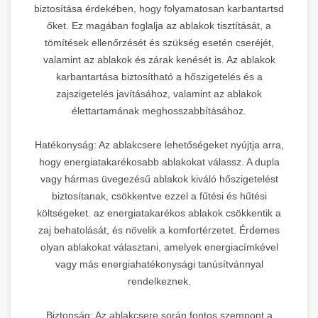
biztosítása érdekében, hogy folyamatosan karbantartsd
őket. Ez magában foglalja az ablakok tisztítását, a
tömítések ellenőrzését és szükség esetén cseréjét,
valamint az ablakok és zárak kenését is. Az ablakok
karbantartása biztosítható a hőszigetelés és a
zajszigetelés javításához, valamint az ablakok
élettartamának meghosszabbításához.
Hatékonyság: Az ablakcsere lehetőségeket nyújtja arra,
hogy energiatakarékosabb ablakokat válassz. A dupla
vagy hármas üvegezésű ablakok kiváló hőszigetelést
biztosítanak, csökkentve ezzel a fűtési és hűtési
költségeket. az energiatakarékos ablakok csökkentik a
zaj behatolását, és növelik a komfortérzetet. Érdemes
olyan ablakokat választani, amelyek energiacímkével
vagy más energiahatékonysági tanúsítvánnyal
rendelkeznek.
Biztonság: Az ablakcsere során fontos szempont a