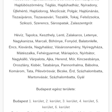
Hajdúböszörmény, Téglás, Hajdúhadház, Nyíradony,
Újfehértó, Hajdúdorog, Mezőcsát, Polgár, Hajdúnánás,
Tiszaújváros, Tiszavasvári, Tiszalök, Tokaj, Felsőzsolca,
Szikszó, Szerencs, Sárospatak, Zalaszentgrót
Hévíz, Tapolca, Keszthely, Lenti, Zalakaros, Letenye,
Nagykanizsa, Marcali, Böhönye, Fonyód, Balatonlelle,
Encs, Kisvárda, Nagyhalász, Vásárosnamény, Nyíregyháza,
Mátészalka, Fehérgyarmat, Máriapócs, Nyírbátor,
Nagykálló, Várpalota, Ajka, Herend, Mór, Kincsesbánya,
Oroszlány, Kisbér, Tatabánya, Pannonhalma, Bábolna,
Komárom, Tata, Pilisvörösvár, Bicske, Érd, Százhalombatta,
Martonvásár, Százhalombatta, Gyál
Budapest egész területe:
Budapest
1. kerület
,
2. kerület
,
3. kerület
,
4. kerület
,
5.
kerület
,
6. kerület