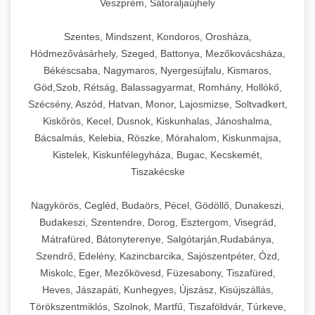
Veszprém, Sátoraljaújhely
Szentes, Mindszent, Kondoros, Orosháza,
Hódmezővásárhely, Szeged, Battonya, Mezőkovácsháza,
Békéscsaba, Nagymaros, Nyergesújfalu, Kismaros,
Göd,Szob, Rétság, Balassagyarmat, Romhány, Hollókő,
Szécsény, Aszód, Hatvan, Monor, Lajosmizse, Soltvadkert,
Kiskőrös, Kecel, Dusnok, Kiskunhalas, Jánoshalma,
Bácsalmás, Kelebia, Röszke, Mórahalom, Kiskunmajsa,
Kistelek, Kiskunfélegyháza, Bugac, Kecskemét,
Tiszakécske
Nagykörös, Cegléd, Budaörs, Pécel, Gödöllő, Dunakeszi,
Budakeszi, Szentendre, Dorog, Esztergom, Visegrád,
Mátrafüred, Bátonyterenye, Salgótarján,Rudabánya,
Szendrő, Edelény, Kazincbarcika, Sajószentpéter, Ózd,
Miskolc, Eger, Mezőkövesd, Füzesabony, Tiszafüred,
Heves, Jászapáti, Kunhegyes, Újszász, Kisújszállás,
Törökszentmiklós, Szolnok, Martfű, Tiszaföldvár, Túrkeve,