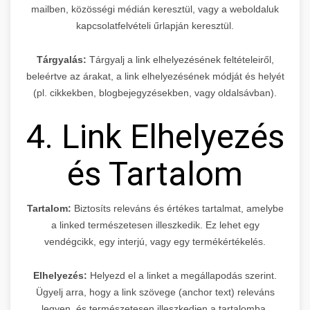
mailben, közösségi médián keresztül, vagy a weboldaluk
kapcsolatfelvételi űrlapján keresztül.
Tárgyalás:
Tárgyalj a link elhelyezésének feltételeiről,
beleértve az árakat, a link elhelyezésének módját és helyét
(pl. cikkekben, blogbejegyzésekben, vagy oldalsávban).
4. Link Elhelyezés
és Tartalom
Tartalom:
Biztosíts releváns és értékes tartalmat, amelybe
a linked természetesen illeszkedik. Ez lehet egy
vendégcikk, egy interjú, vagy egy termékértékelés.
Elhelyezés:
Helyezd el a linket a megállapodás szerint.
Ügyelj arra, hogy a link szövege (anchor text) releváns
legyen, és természetesen illeszkedjen a tartalomba.