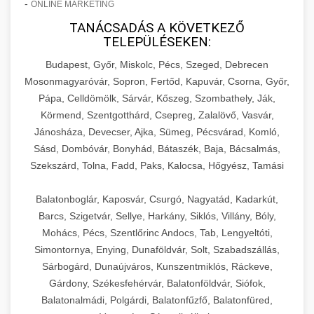
-
ONLINE MARKETING
TANÁCSADÁS A KÖVETKEZŐ
TELEPÜLÉSEKEN:
Budapest, Győr, Miskolc, Pécs, Szeged, Debrecen
Mosonmagyaróvár, Sopron, Fertőd, Kapuvár, Csorna, Győr,
Pápa, Celldömölk, Sárvár, Kőszeg, Szombathely, Ják,
Körmend, Szentgotthárd, Csepreg, Zalalövő, Vasvár,
Jánosháza, Devecser, Ajka, Sümeg, Pécsvárad, Komló,
Sásd, Dombóvár, Bonyhád, Bátaszék, Baja, Bácsalmás,
Szekszárd, Tolna, Fadd, Paks, Kalocsa, Hőgyész, Tamási
Balatonboglár, Kaposvár, Csurgó, Nagyatád, Kadarkút,
Barcs, Szigetvár, Sellye, Harkány, Siklós, Villány, Bóly,
Mohács, Pécs, Szentlőrinc Andocs, Tab, Lengyeltóti,
Simontornya, Enying, Dunaföldvár, Solt, Szabadszállás,
Sárbogárd, Dunaújváros, Kunszentmiklós, Ráckeve,
Gárdony, Székesfehérvár, Balatonföldvár, Siófok,
Balatonalmádi, Polgárdi, Balatonfűzfő, Balatonfüred,