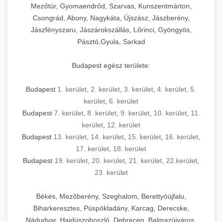
Mezőtúr, Gyomaendrőd, Szarvas, Kunszentmárton,
Csongrád, Abony, Nagykáta, Újszász, Jászberény,
Jászfényszaru, Jászárokszállás, Lőrinci, Gyöngyös,
Pásztó,Gyula, Sarkad
Budapest egész területe:
Budapest
1. kerület
,
2. kerület
,
3. kerület
,
4. kerület
,
5.
kerület
,
6. kerület
Budapest
7. kerület
,
8. kerület
,
9. kerület
,
10. kerület
,
11.
kerület
,
12. kerület
Budapest
13. kerület
,
14. kerület
,
15. kerület
,
16. kerület
,
17. kerület
,
18. kerület
Budapest
19. kerület
,
20. kerület
,
21. kerület
,
22.kerület
,
23. kerület
Békés, Mezőberény, Szeghalom, Berettyóújfalu,
Biharkeresztes, Püspökladány, Karcag, Derecske,
Nádudvar, Hajdúszoboszló, Debrecen, Balmazújváros,