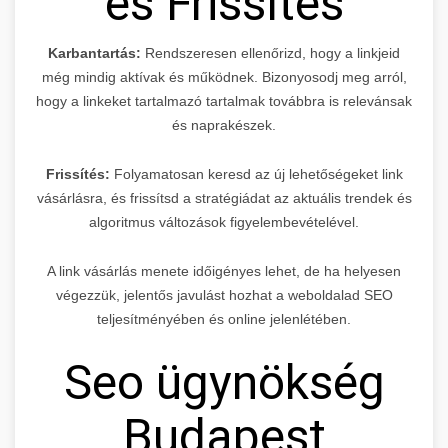
és Frissítés
Karbantartás:
Rendszeresen ellenőrizd, hogy a linkjeid
még mindig aktívak és működnek. Bizonyosodj meg arról,
hogy a linkeket tartalmazó tartalmak továbbra is relevánsak
és naprakészek.
Frissítés:
Folyamatosan keresd az új lehetőségeket link
vásárlásra, és frissítsd a stratégiádat az aktuális trendek és
algoritmus változások figyelembevételével.
A link vásárlás menete időigényes lehet, de ha helyesen
végezzük, jelentős javulást hozhat a weboldalad SEO
teljesítményében és online jelenlétében.
Seo ügynökség
Budapest