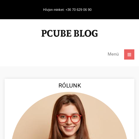
Hívjon minket: +36 70 629 06 90
Menü
RÓLUNK