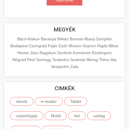
Kapcsolat
MEGYÉK
Bács-Kiskun
Baranya
Békés
Borsod-Abaúj-Zemplén
Budapest
Csongrád
Fejér
Győr-Moson-Sopron
Hajdú-Bihar
Heves
Jász-Nagykun-Szolnok
Komárom-Esztergom
Nógrád
Pest
Somogy
Szabolcs-Szatmár-Bereg
Tolna
Vas
Veszprém
Zala
CIMKÉK
ebook
e-reader
Tablet
számítógép
Mobil
led
szalag