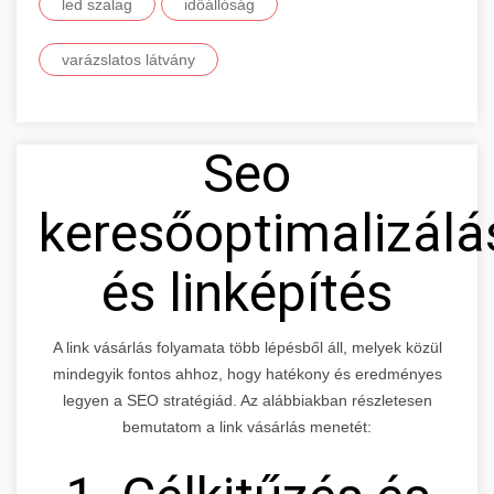
led szalag
időállóság
varázslatos látvány
Seo
keresőoptimalizálá
és linképítés
A link vásárlás folyamata több lépésből áll, melyek közül
mindegyik fontos ahhoz, hogy hatékony és eredményes
legyen a SEO stratégiád. Az alábbiakban részletesen
bemutatom a link vásárlás menetét: