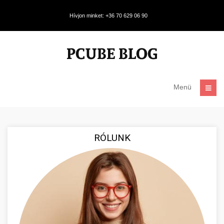
Hívjon minket: +36 70 629 06 90
Menü
RÓLUNK