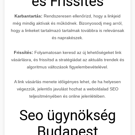
és Frissítés
Karbantartás:
Rendszeresen ellenőrizd, hogy a linkjeid
még mindig aktívak és működnek. Bizonyosodj meg arról,
hogy a linkeket tartalmazó tartalmak továbbra is relevánsak
és naprakészek.
Frissítés:
Folyamatosan keresd az új lehetőségeket link
vásárlásra, és frissítsd a stratégiádat az aktuális trendek és
algoritmus változások figyelembevételével.
A link vásárlás menete időigényes lehet, de ha helyesen
végezzük, jelentős javulást hozhat a weboldalad SEO
teljesítményében és online jelenlétében.
Seo ügynökség
Budapest