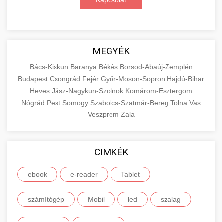
Kapcsolat
MEGYÉK
Bács-Kiskun
Baranya
Békés
Borsod-Abaúj-Zemplén
Budapest
Csongrád
Fejér
Győr-Moson-Sopron
Hajdú-Bihar
Heves
Jász-Nagykun-Szolnok
Komárom-Esztergom
Nógrád
Pest
Somogy
Szabolcs-Szatmár-Bereg
Tolna
Vas
Veszprém
Zala
CIMKÉK
ebook
e-reader
Tablet
számítógép
Mobil
led
szalag