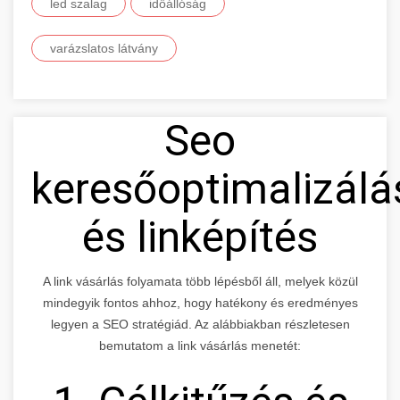
led szalag
időállóság
varázslatos látvány
Seo
keresőoptimalizálá
és linképítés
A link vásárlás folyamata több lépésből áll, melyek közül
mindegyik fontos ahhoz, hogy hatékony és eredményes
legyen a SEO stratégiád. Az alábbiakban részletesen
bemutatom a link vásárlás menetét: