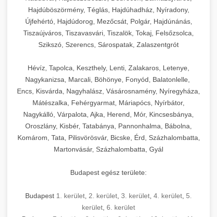
Hajdúböszörmény, Téglás, Hajdúhadház, Nyíradony,
Újfehértó, Hajdúdorog, Mezőcsát, Polgár, Hajdúnánás,
Tiszaújváros, Tiszavasvári, Tiszalök, Tokaj, Felsőzsolca,
Szikszó, Szerencs, Sárospatak, Zalaszentgrót
Hévíz, Tapolca, Keszthely, Lenti, Zalakaros, Letenye,
Nagykanizsa, Marcali, Böhönye, Fonyód, Balatonlelle,
Encs, Kisvárda, Nagyhalász, Vásárosnamény, Nyíregyháza,
Mátészalka, Fehérgyarmat, Máriapócs, Nyírbátor,
Nagykálló, Várpalota, Ajka, Herend, Mór, Kincsesbánya,
Oroszlány, Kisbér, Tatabánya, Pannonhalma, Bábolna,
Komárom, Tata, Pilisvörösvár, Bicske, Érd, Százhalombatta,
Martonvásár, Százhalombatta, Gyál
Budapest egész területe:
Budapest
1. kerület
,
2. kerület
,
3. kerület
,
4. kerület
,
5.
kerület
,
6. kerület