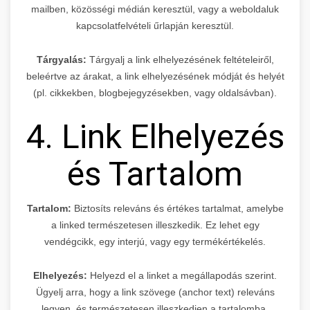
mailben, közösségi médián keresztül, vagy a weboldaluk
kapcsolatfelvételi űrlapján keresztül.
Tárgyalás:
Tárgyalj a link elhelyezésének feltételeiről,
beleértve az árakat, a link elhelyezésének módját és helyét
(pl. cikkekben, blogbejegyzésekben, vagy oldalsávban).
4. Link Elhelyezés
és Tartalom
Tartalom:
Biztosíts releváns és értékes tartalmat, amelybe
a linked természetesen illeszkedik. Ez lehet egy
vendégcikk, egy interjú, vagy egy termékértékelés.
Elhelyezés:
Helyezd el a linket a megállapodás szerint.
Ügyelj arra, hogy a link szövege (anchor text) releváns
legyen, és természetesen illeszkedjen a tartalomba.