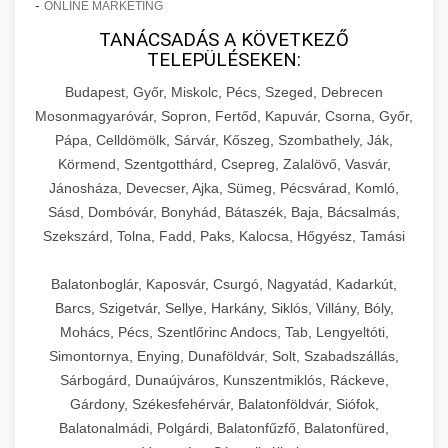
-
ONLINE MARKETING
TANÁCSADÁS A KÖVETKEZŐ
TELEPÜLÉSEKEN:
Budapest, Győr, Miskolc, Pécs, Szeged, Debrecen
Mosonmagyaróvár, Sopron, Fertőd, Kapuvár, Csorna, Győr,
Pápa, Celldömölk, Sárvár, Kőszeg, Szombathely, Ják,
Körmend, Szentgotthárd, Csepreg, Zalalövő, Vasvár,
Jánosháza, Devecser, Ajka, Sümeg, Pécsvárad, Komló,
Sásd, Dombóvár, Bonyhád, Bátaszék, Baja, Bácsalmás,
Szekszárd, Tolna, Fadd, Paks, Kalocsa, Hőgyész, Tamási
Balatonboglár, Kaposvár, Csurgó, Nagyatád, Kadarkút,
Barcs, Szigetvár, Sellye, Harkány, Siklós, Villány, Bóly,
Mohács, Pécs, Szentlőrinc Andocs, Tab, Lengyeltóti,
Simontornya, Enying, Dunaföldvár, Solt, Szabadszállás,
Sárbogárd, Dunaújváros, Kunszentmiklós, Ráckeve,
Gárdony, Székesfehérvár, Balatonföldvár, Siófok,
Balatonalmádi, Polgárdi, Balatonfűzfő, Balatonfüred,