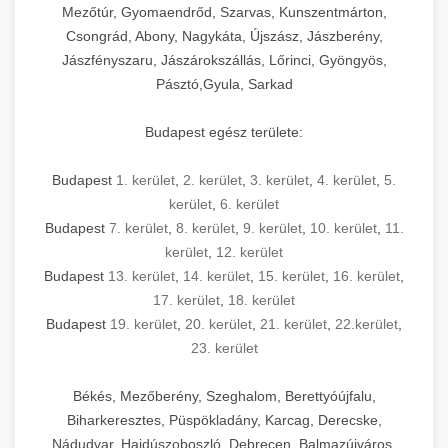
Mezőtúr, Gyomaendrőd, Szarvas, Kunszentmárton,
Csongrád, Abony, Nagykáta, Újszász, Jászberény,
Jászfényszaru, Jászárokszállás, Lőrinci, Gyöngyös,
Pásztó,Gyula, Sarkad
Budapest egész területe:
Budapest
1. kerület
,
2. kerület
,
3. kerület
,
4. kerület
,
5.
kerület
,
6. kerület
Budapest
7. kerület
,
8. kerület
,
9. kerület
,
10. kerület
,
11.
kerület
,
12. kerület
Budapest
13. kerület
,
14. kerület
,
15. kerület
,
16. kerület
,
17. kerület
,
18. kerület
Budapest
19. kerület
,
20. kerület
,
21. kerület
,
22.kerület
,
23. kerület
Békés, Mezőberény, Szeghalom, Berettyóújfalu,
Biharkeresztes, Püspökladány, Karcag, Derecske,
Nádudvar, Hajdúszoboszló, Debrecen, Balmazújváros,