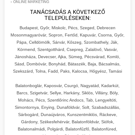
-
ONLINE MARKETING
TANÁCSADÁS A KÖVETKEZŐ
TELEPÜLÉSEKEN:
Budapest, Győr, Miskolc, Pécs, Szeged, Debrecen
Mosonmagyaróvár, Sopron, Fertőd, Kapuvár, Csorna, Győr,
Pápa, Celldömölk, Sárvár, Kőszeg, Szombathely, Ják,
Körmend, Szentgotthárd, Csepreg, Zalalövő, Vasvár,
Jánosháza, Devecser, Ajka, Sümeg, Pécsvárad, Komló,
Sásd, Dombóvár, Bonyhád, Bátaszék, Baja, Bácsalmás,
Szekszárd, Tolna, Fadd, Paks, Kalocsa, Hőgyész, Tamási
Balatonboglár, Kaposvár, Csurgó, Nagyatád, Kadarkút,
Barcs, Szigetvár, Sellye, Harkány, Siklós, Villány, Bóly,
Mohács, Pécs, Szentlőrinc Andocs, Tab, Lengyeltóti,
Simontornya, Enying, Dunaföldvár, Solt, Szabadszállás,
Sárbogárd, Dunaújváros, Kunszentmiklós, Ráckeve,
Gárdony, Székesfehérvár, Balatonföldvár, Siófok,
Balatonalmádi, Polgárdi, Balatonfűzfő, Balatonfüred,