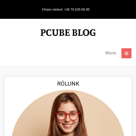
Hívjon minket: +36 70 629 06 90
Menü
RÓLUNK