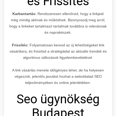
és Frissítés
Karbantartás:
Rendszeresen ellenőrizd, hogy a linkjeid
még mindig aktívak és működnek. Bizonyosodj meg arról,
hogy a linkeket tartalmazó tartalmak továbbra is relevánsak
és naprakészek.
Frissítés:
Folyamatosan keresd az új lehetőségeket link
vásárlásra, és frissítsd a stratégiádat az aktuális trendek és
algoritmus változások figyelembevételével.
A link vásárlás menete időigényes lehet, de ha helyesen
végezzük, jelentős javulást hozhat a weboldalad SEO
teljesítményében és online jelenlétében.
Seo ügynökség
Budapest