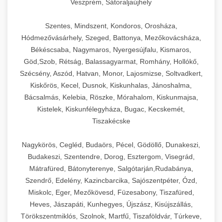
Veszprém, Sátoraljaújhely
Szentes, Mindszent, Kondoros, Orosháza,
Hódmezővásárhely, Szeged, Battonya, Mezőkovácsháza,
Békéscsaba, Nagymaros, Nyergesújfalu, Kismaros,
Göd,Szob, Rétság, Balassagyarmat, Romhány, Hollókő,
Szécsény, Aszód, Hatvan, Monor, Lajosmizse, Soltvadkert,
Kiskőrös, Kecel, Dusnok, Kiskunhalas, Jánoshalma,
Bácsalmás, Kelebia, Röszke, Mórahalom, Kiskunmajsa,
Kistelek, Kiskunfélegyháza, Bugac, Kecskemét,
Tiszakécske
Nagykörös, Cegléd, Budaörs, Pécel, Gödöllő, Dunakeszi,
Budakeszi, Szentendre, Dorog, Esztergom, Visegrád,
Mátrafüred, Bátonyterenye, Salgótarján,Rudabánya,
Szendrő, Edelény, Kazincbarcika, Sajószentpéter, Ózd,
Miskolc, Eger, Mezőkövesd, Füzesabony, Tiszafüred,
Heves, Jászapáti, Kunhegyes, Újszász, Kisújszállás,
Törökszentmiklós, Szolnok, Martfű, Tiszaföldvár, Túrkeve,