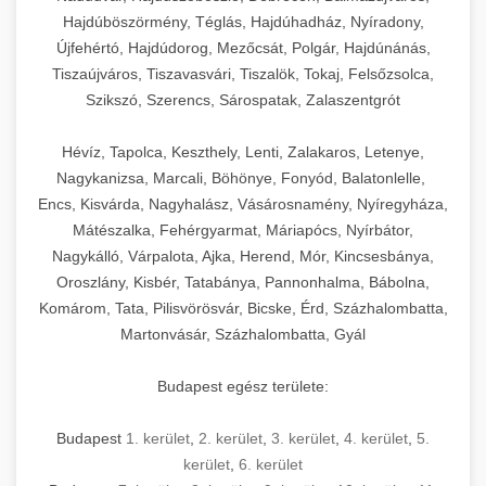
Hajdúböszörmény, Téglás, Hajdúhadház, Nyíradony,
Újfehértó, Hajdúdorog, Mezőcsát, Polgár, Hajdúnánás,
Tiszaújváros, Tiszavasvári, Tiszalök, Tokaj, Felsőzsolca,
Szikszó, Szerencs, Sárospatak, Zalaszentgrót
Hévíz, Tapolca, Keszthely, Lenti, Zalakaros, Letenye,
Nagykanizsa, Marcali, Böhönye, Fonyód, Balatonlelle,
Encs, Kisvárda, Nagyhalász, Vásárosnamény, Nyíregyháza,
Mátészalka, Fehérgyarmat, Máriapócs, Nyírbátor,
Nagykálló, Várpalota, Ajka, Herend, Mór, Kincsesbánya,
Oroszlány, Kisbér, Tatabánya, Pannonhalma, Bábolna,
Komárom, Tata, Pilisvörösvár, Bicske, Érd, Százhalombatta,
Martonvásár, Százhalombatta, Gyál
Budapest egész területe:
Budapest
1. kerület
,
2. kerület
,
3. kerület
,
4. kerület
,
5.
kerület
,
6. kerület