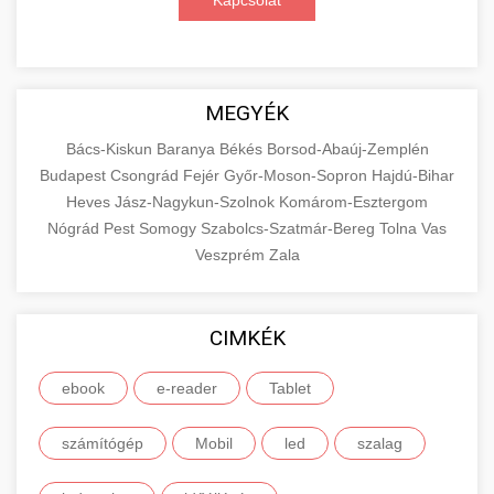
Kapcsolat
MEGYÉK
Bács-Kiskun
Baranya
Békés
Borsod-Abaúj-Zemplén
Budapest
Csongrád
Fejér
Győr-Moson-Sopron
Hajdú-Bihar
Heves
Jász-Nagykun-Szolnok
Komárom-Esztergom
Nógrád
Pest
Somogy
Szabolcs-Szatmár-Bereg
Tolna
Vas
Veszprém
Zala
CIMKÉK
ebook
e-reader
Tablet
számítógép
Mobil
led
szalag