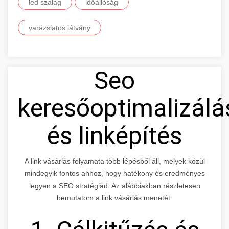
led szalag
időállóság
varázslatos látvány
Seo
keresőoptimalizálá
és linképítés
A link vásárlás folyamata több lépésből áll, melyek közül
mindegyik fontos ahhoz, hogy hatékony és eredményes
legyen a SEO stratégiád. Az alábbiakban részletesen
bemutatom a link vásárlás menetét: