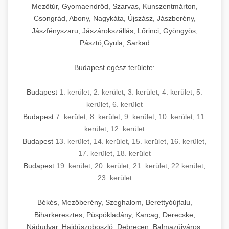
Mezőtúr, Gyomaendrőd, Szarvas, Kunszentmárton,
Csongrád, Abony, Nagykáta, Újszász, Jászberény,
Jászfényszaru, Jászárokszállás, Lőrinci, Gyöngyös,
Pásztó,Gyula, Sarkad
Budapest egész területe:
Budapest
1. kerület
,
2. kerület
,
3. kerület
,
4. kerület
,
5.
kerület
,
6. kerület
Budapest
7. kerület
,
8. kerület
,
9. kerület
,
10. kerület
,
11.
kerület
,
12. kerület
Budapest
13. kerület
,
14. kerület
,
15. kerület
,
16. kerület
,
17. kerület
,
18. kerület
Budapest
19. kerület
,
20. kerület
,
21. kerület
,
22.kerület
,
23. kerület
Békés, Mezőberény, Szeghalom, Berettyóújfalu,
Biharkeresztes, Püspökladány, Karcag, Derecske,
Nádudvar, Hajdúszoboszló, Debrecen, Balmazújváros,