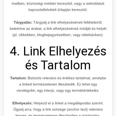
mailben, közösségi médián keresztül, vagy a weboldaluk
kapcsolatfelvételi űrlapján keresztül.
Tárgyalás:
Tárgyalj a link elhelyezésének feltételeiről,
beleértve az árakat, a link elhelyezésének módját és helyét
(pl. cikkekben, blogbejegyzésekben, vagy oldalsávban).
4. Link Elhelyezés
és Tartalom
Tartalom:
Biztosíts releváns és értékes tartalmat, amelybe
a linked természetesen illeszkedik. Ez lehet egy
vendégcikk, egy interjú, vagy egy termékértékelés.
Elhelyezés:
Helyezd el a linket a megállapodás szerint.
Ügyelj arra, hogy a link szövege (anchor text) releváns
legyen, és természetesen illeszkedjen a tartalomba.