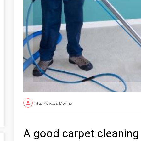
Írta: Kovács Dorina
A good carpet cleaning