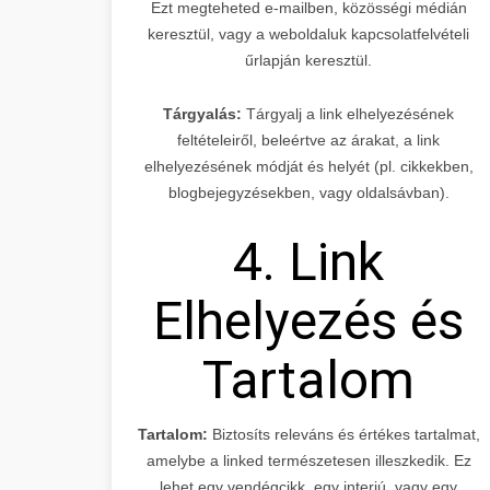
Ezt megteheted e-mailben, közösségi médián
keresztül, vagy a weboldaluk kapcsolatfelvételi
űrlapján keresztül.
Tárgyalás:
Tárgyalj a link elhelyezésének
feltételeiről, beleértve az árakat, a link
elhelyezésének módját és helyét (pl. cikkekben,
blogbejegyzésekben, vagy oldalsávban).
4. Link
Elhelyezés és
Tartalom
Tartalom:
Biztosíts releváns és értékes tartalmat,
amelybe a linked természetesen illeszkedik. Ez
lehet egy vendégcikk, egy interjú, vagy egy