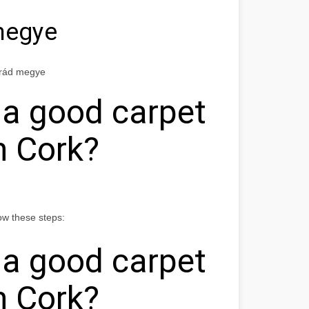
megye
grád megye
 a good carpet
n Cork?
ow these steps:
 a good carpet
n Cork?