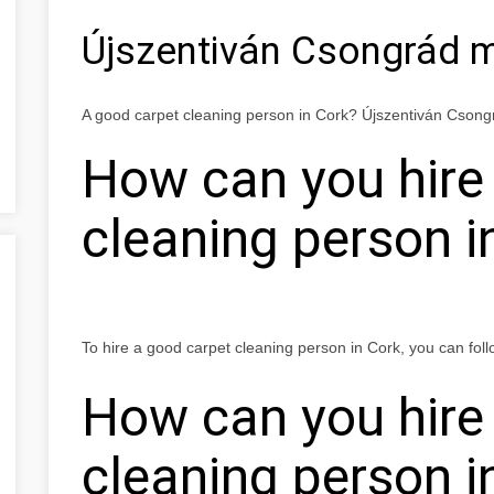
Újszentiván Csongrád 
A good carpet cleaning person in Cork? Újszentiván Cson
How can you hire
cleaning person i
To hire a good carpet cleaning person in Cork, you can foll
How can you hire
cleaning person i