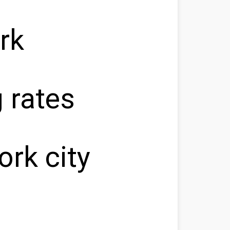
rk
 rates
ork city