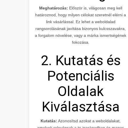
Meghatározás:
Először is, világosan meg kell
határoznod, hogy milyen célokat szeretnél elérni a
link vásárlással. Ez lehet a weboldalad
rangsorolásának javítása bizonyos kulcsszavakra,
a forgalom növelése, vagy a márka ismertségének
fokozása.
2. Kutatás és
Potenciális
Oldalak
Kiválasztása
Kutatás:
Azonosítsd azokat a weboldalakat,
amelyek relevánsak a te iparágadban és magas