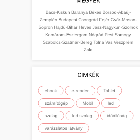
MEGYÉK
Bács-Kiskun
Baranya
Békés
Borsod-Abaúj-
Zemplén
Budapest
Csongrád
Fejér
Győr-Moson-
Sopron
Hajdú-Bihar
Heves
Jász-Nagykun-Szolnok
Komárom-Esztergom
Nógrád
Pest
Somogy
Szabolcs-Szatmár-Bereg
Tolna
Vas
Veszprém
Zala
CIMKÉK
ebook
e-reader
Tablet
számítógép
Mobil
led
szalag
led szalag
időállóság
varázslatos látvány