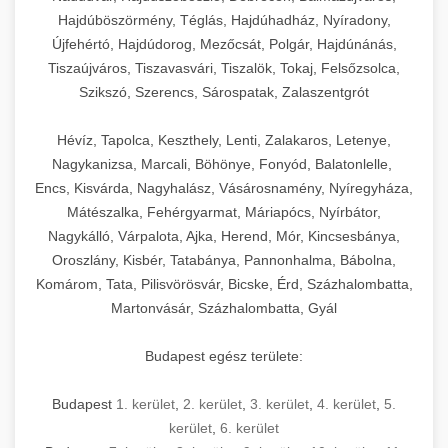
Hajdúböszörmény, Téglás, Hajdúhadház, Nyíradony,
Újfehértó, Hajdúdorog, Mezőcsát, Polgár, Hajdúnánás,
Tiszaújváros, Tiszavasvári, Tiszalök, Tokaj, Felsőzsolca,
Szikszó, Szerencs, Sárospatak, Zalaszentgrót
Hévíz, Tapolca, Keszthely, Lenti, Zalakaros, Letenye,
Nagykanizsa, Marcali, Böhönye, Fonyód, Balatonlelle,
Encs, Kisvárda, Nagyhalász, Vásárosnamény, Nyíregyháza,
Mátészalka, Fehérgyarmat, Máriapócs, Nyírbátor,
Nagykálló, Várpalota, Ajka, Herend, Mór, Kincsesbánya,
Oroszlány, Kisbér, Tatabánya, Pannonhalma, Bábolna,
Komárom, Tata, Pilisvörösvár, Bicske, Érd, Százhalombatta,
Martonvásár, Százhalombatta, Gyál
Budapest egész területe:
Budapest
1. kerület
,
2. kerület
,
3. kerület
,
4. kerület
,
5.
kerület
,
6. kerület