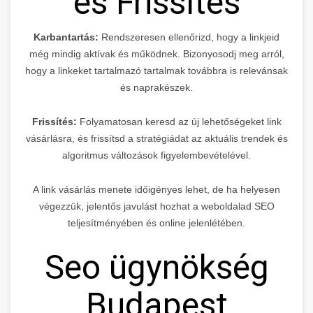
és Frissítés
Karbantartás:
Rendszeresen ellenőrizd, hogy a linkjeid
még mindig aktívak és működnek. Bizonyosodj meg arról,
hogy a linkeket tartalmazó tartalmak továbbra is relevánsak
és naprakészek.
Frissítés:
Folyamatosan keresd az új lehetőségeket link
vásárlásra, és frissítsd a stratégiádat az aktuális trendek és
algoritmus változások figyelembevételével.
A link vásárlás menete időigényes lehet, de ha helyesen
végezzük, jelentős javulást hozhat a weboldalad SEO
teljesítményében és online jelenlétében.
Seo ügynökség
Budapest