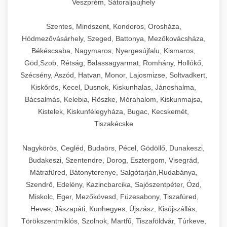
Veszprém, Sátoraljaújhely
Szentes, Mindszent, Kondoros, Orosháza,
Hódmezővásárhely, Szeged, Battonya, Mezőkovácsháza,
Békéscsaba, Nagymaros, Nyergesújfalu, Kismaros,
Göd,Szob, Rétság, Balassagyarmat, Romhány, Hollókő,
Szécsény, Aszód, Hatvan, Monor, Lajosmizse, Soltvadkert,
Kiskőrös, Kecel, Dusnok, Kiskunhalas, Jánoshalma,
Bácsalmás, Kelebia, Röszke, Mórahalom, Kiskunmajsa,
Kistelek, Kiskunfélegyháza, Bugac, Kecskemét,
Tiszakécske
Nagykörös, Cegléd, Budaörs, Pécel, Gödöllő, Dunakeszi,
Budakeszi, Szentendre, Dorog, Esztergom, Visegrád,
Mátrafüred, Bátonyterenye, Salgótarján,Rudabánya,
Szendrő, Edelény, Kazincbarcika, Sajószentpéter, Ózd,
Miskolc, Eger, Mezőkövesd, Füzesabony, Tiszafüred,
Heves, Jászapáti, Kunhegyes, Újszász, Kisújszállás,
Törökszentmiklós, Szolnok, Martfű, Tiszaföldvár, Túrkeve,