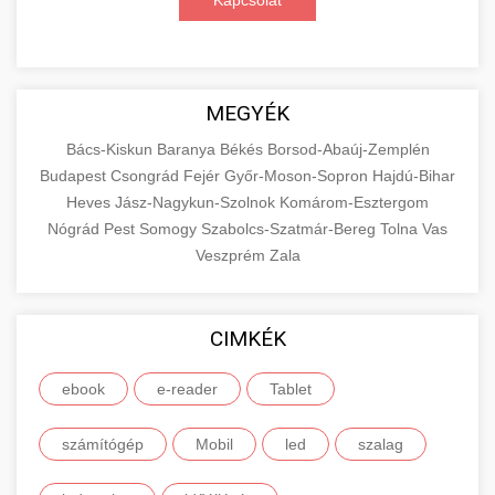
Kapcsolat
MEGYÉK
Bács-Kiskun
Baranya
Békés
Borsod-Abaúj-Zemplén
Budapest
Csongrád
Fejér
Győr-Moson-Sopron
Hajdú-Bihar
Heves
Jász-Nagykun-Szolnok
Komárom-Esztergom
Nógrád
Pest
Somogy
Szabolcs-Szatmár-Bereg
Tolna
Vas
Veszprém
Zala
CIMKÉK
ebook
e-reader
Tablet
számítógép
Mobil
led
szalag