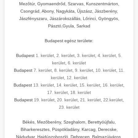
Mezőtúr, Gyomaendrőd, Szarvas, Kunszentmárton,
Csongrád, Abony, Nagykáta, Újszász, Jászberény,
Jászfényszaru, Jászárokszállás, Lőrinci, Gyöngyös,
Pásztó,Gyula, Sarkad
Budapest egész területe:
Budapest
1. kerület
,
2. kerület
,
3. kerület
,
4. kerület
,
5.
kerület
,
6. kerület
Budapest
7. kerület
,
8. kerület
,
9. kerület
,
10. kerület
,
11.
kerület
,
12. kerület
Budapest
13. kerület
,
14. kerület
,
15. kerület
,
16. kerület
,
17. kerület
,
18. kerület
Budapest
19. kerület
,
20. kerület
,
21. kerület
,
22.kerület
,
23. kerület
Békés, Mezőberény, Szeghalom, Berettyóújfalu,
Biharkeresztes, Püspökladány, Karcag, Derecske,
Nádudvar, Hajdúszoboszló, Debrecen, Balmazújváros,