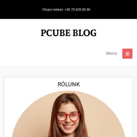
Hívjon minket: +36 70 629 06 90
Menü
RÓLUNK