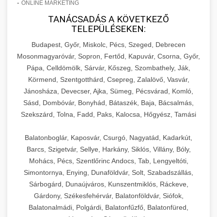
-
ONLINE MARKETING
TANÁCSADÁS A KÖVETKEZŐ
TELEPÜLÉSEKEN:
Budapest, Győr, Miskolc, Pécs, Szeged, Debrecen
Mosonmagyaróvár, Sopron, Fertőd, Kapuvár, Csorna, Győr,
Pápa, Celldömölk, Sárvár, Kőszeg, Szombathely, Ják,
Körmend, Szentgotthárd, Csepreg, Zalalövő, Vasvár,
Jánosháza, Devecser, Ajka, Sümeg, Pécsvárad, Komló,
Sásd, Dombóvár, Bonyhád, Bátaszék, Baja, Bácsalmás,
Szekszárd, Tolna, Fadd, Paks, Kalocsa, Hőgyész, Tamási
Balatonboglár, Kaposvár, Csurgó, Nagyatád, Kadarkút,
Barcs, Szigetvár, Sellye, Harkány, Siklós, Villány, Bóly,
Mohács, Pécs, Szentlőrinc Andocs, Tab, Lengyeltóti,
Simontornya, Enying, Dunaföldvár, Solt, Szabadszállás,
Sárbogárd, Dunaújváros, Kunszentmiklós, Ráckeve,
Gárdony, Székesfehérvár, Balatonföldvár, Siófok,
Balatonalmádi, Polgárdi, Balatonfűzfő, Balatonfüred,