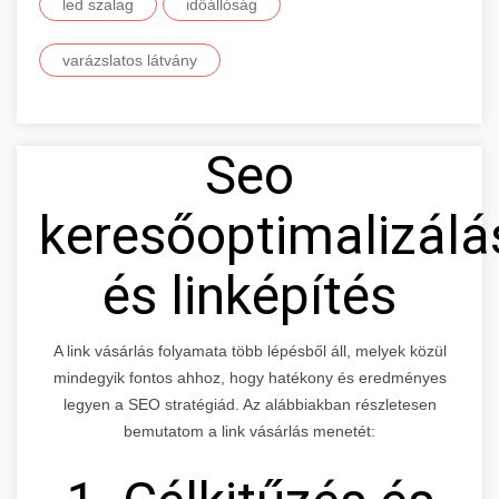
led szalag
időállóság
varázslatos látvány
Seo
keresőoptimalizálá
és linképítés
A link vásárlás folyamata több lépésből áll, melyek közül
mindegyik fontos ahhoz, hogy hatékony és eredményes
legyen a SEO stratégiád. Az alábbiakban részletesen
bemutatom a link vásárlás menetét: