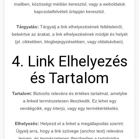
mailben, közösségi médián keresztül, vagy a weboldaluk
kapcsolatfelvételi űrlapján keresztül.
Tárgyalás:
Tárgyalj a link elhelyezésének feltételeiről,
beleértve az árakat, a link elhelyezésének módját és helyét
(pl. cikkekben, blogbejegyzésekben, vagy oldalsávban).
4. Link Elhelyezés
és Tartalom
Tartalom:
Biztosíts releváns és értékes tartalmat, amelybe
a linked természetesen illeszkedik. Ez lehet egy
vendégcikk, egy interjú, vagy egy termékértékelés.
Elhelyezés:
Helyezd el a linket a megállapodás szerint.
Ügyelj arra, hogy a link szövege (anchor text) releváns
legyen, és természetesen illeszkedjen a tartalomba.