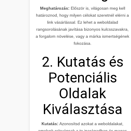
Meghatározás:
Először is, világosan meg kell
határoznod, hogy milyen célokat szeretnél elérni a
link vásárlással. Ez lehet a weboldalad
rangsorolásának javítása bizonyos kulcsszavakra,
a forgalom növelése, vagy a márka ismertségének
fokozása.
2. Kutatás és
Potenciális
Oldalak
Kiválasztása
Kutatás:
Azonosítsd azokat a weboldalakat,
amelyek relevánsak a te iparágadban és magas