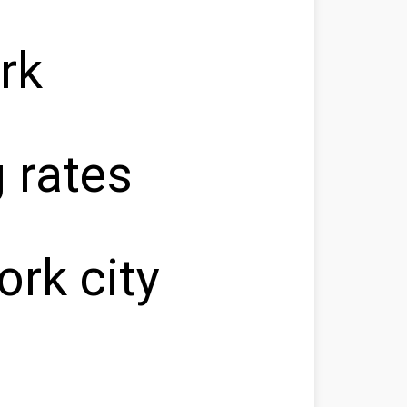
rk
 rates
ork city