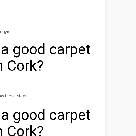
megye
 a good carpet
n Cork?
ow these steps:
 a good carpet
n Cork?