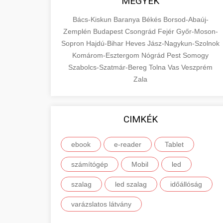
MEGYÉK
Bács-Kiskun
Baranya
Békés
Borsod-Abaúj-
Zemplén
Budapest
Csongrád
Fejér
Győr-Moson-
Sopron
Hajdú-Bihar
Heves
Jász-Nagykun-Szolnok
Komárom-Esztergom
Nógrád
Pest
Somogy
Szabolcs-Szatmár-Bereg
Tolna
Vas
Veszprém
Zala
CIMKÉK
ebook
e-reader
Tablet
számítógép
Mobil
led
szalag
led szalag
időállóság
varázslatos látvány