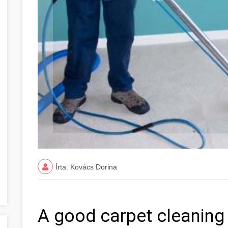
Írta: Kovács Dorina
A good carpet cleaning