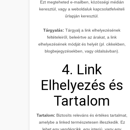
Ezt megteheted e-mailben, közösségi médián
keresztül, vagy a weboldaluk kapcsolatfelvételi
űrlapján keresztül.
Tárgyalás:
Tárgyalj a link elhelyezésének
feltételeiről, beleértve az árakat, a link
elhelyezésének módját és helyét (pl. cikkekben,
blogbejegyzésekben, vagy oldalsávban).
4. Link
Elhelyezés és
Tartalom
Tartalom:
Biztosíts releváns és értékes tartalmat,
amelybe a linked természetesen illeszkedik. Ez
lehet egy vendégcikk, egy interjú, vagy egy