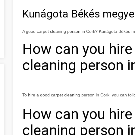
Kunágota Békés megye
A good carpet cleaning person in Cork? Kunágota Békés 
How can you hire
cleaning person i
To hire a good carpet cleaning person in Cork, you can foll
How can you hire
cleaning person i